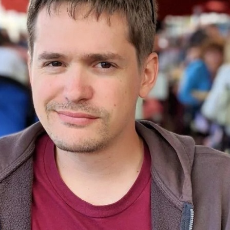
ux Access+
Par plateforme
PC
PS4
PS5
Switch
XBox O
XBox Se