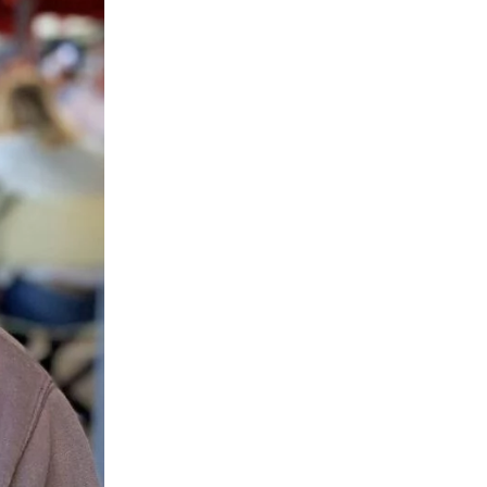
ne
ries X|S