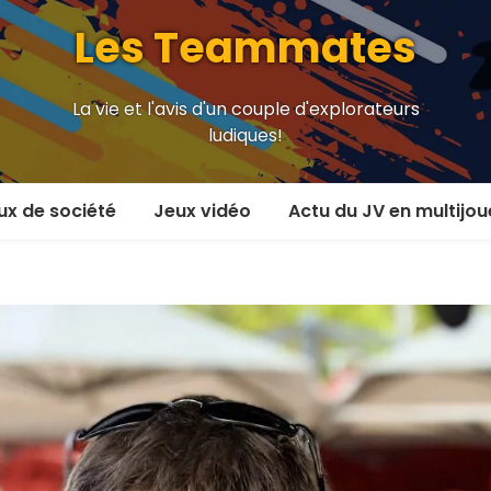
Les Teammates
La vie et l'avis d'un couple d'explorateurs
ludiques!
ux de société
Jeux vidéo
Actu du JV en multijou
oueur et plus
En coop’
oueurs
En versus
oueurs et plus
Local en écran partagé
 coop’
En ligne
 versus
MMORPG