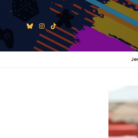
Je
1 j
2 j
2 j
En
En