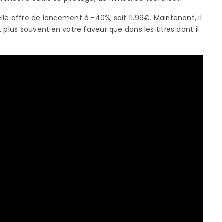
le offre de lancement à -40%, soit 11.99€. Maintenant, il
 plus souvent en votre faveur que dans les titres dont il