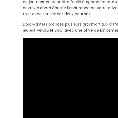
ce jeu « conçu pour être facile à apprendre et à j
devrez d’abord épuiser l’endurance de votre adversa
tout avec seulement deux boutons !
Dojo Masters propose plusieurs arts martiaux diff
jeu est vendu 14.79€, avec une offre de lancemen