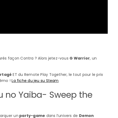
urés façon Contra ? Alors jetez-vous
G Warrior
, un
artagé
ET du Remote Play Together, le tout pour le prix
 démo !
La fiche du jeu su Steam
u no Yaiba- Sweep the
barquer un
party-game
dans l’univers de
Demon