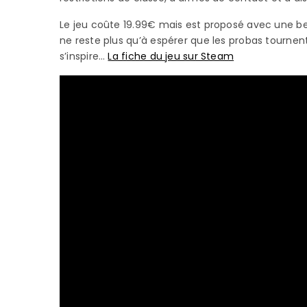
Le jeu coûte 19.99€ mais est proposé avec une bel
ne reste plus qu’à espérer que les probas tournent
s’inspire…
La fiche du jeu sur Steam