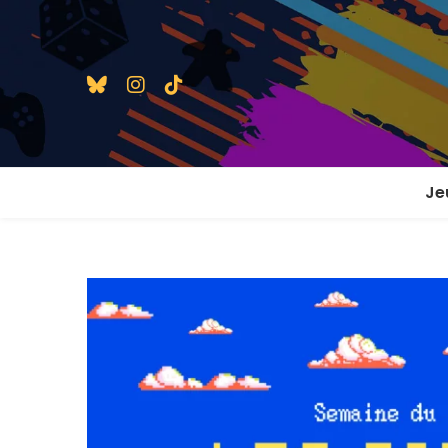
Je
1 j
2 j
2 j
En
En