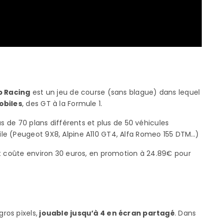
p Racing
est un jeu de course (sans blague) dans lequel
obiles
, des GT à la Formule 1.
us de 70 plans différents et plus de 50 véhicules
le (Peugeot 9X8, Alpine A110 GT4, Alfa Romeo 155 DTM…)
t coûte environ 30 euros, en promotion à 24.89€ pour
ros pixels,
jouable jusqu’à 4 en écran partagé
. Dans