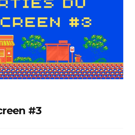
ux Access+
Par plateforme
PC
PS4
PS5
Switch
XBox O
XBox Se
screen #3