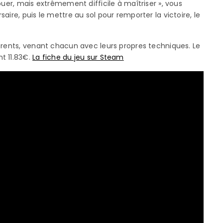
ouer, mais extrêmement difficile à maîtriser », vous
ire, puis le mettre au sol pour remporter la victoire, le
érents, venant chacun avec leurs propres techniques. Le
t 11.83€.
La fiche du jeu sur Steam