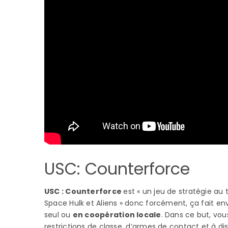
USC: Counterforce
USC : Counterforce
est « un jeu de stratégie a
Space Hulk et Aliens » donc forcément, ça fait env
seul ou
en coopération locale
. Dans ce but, vo
restrictions de classe, d’armes de contact et à dis