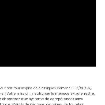
u tour par tour inspiré de classiques comme UFO/XCOM,
ie ! Votre mission : neutraliser la menace extraterrestre,
us disposerez d’un système de compétences sans
tance, d’outils de piratage, de mines, de tourelles…