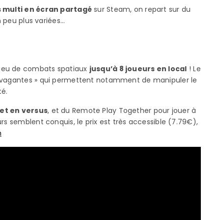
s multi en écran partagé
sur Steam, on repart sur du
un peu plus variées…
 jeu de combats spatiaux
jusqu’à 8 joueurs en local
! Le
ravagantes » qui permettent notamment de manipuler le
té.
et en versus
, et du Remote Play Together pour jouer à
rs semblent conquis, le prix est très accessible (7.79€),
m