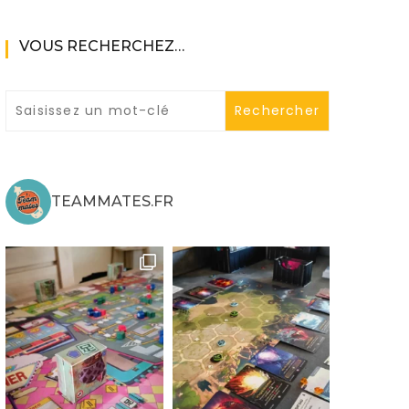
VOUS RECHERCHEZ…
ne
TEAMMATES.FR
ries X|S