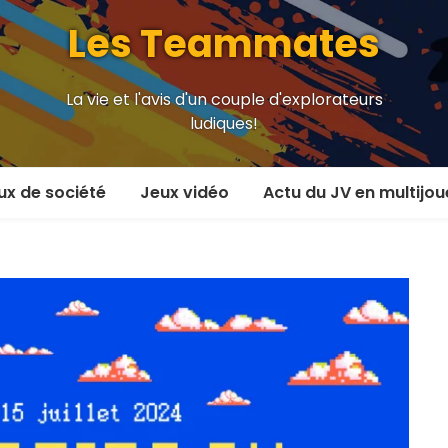
Les Teammates
La vie et l'avis d'un couple d'explorateurs
ludiques!
ux de société
Jeux vidéo
Actu du JV en multijou
oueur et plus
En coop’
oueurs
En versus
oueurs et plus
Local en écran partagé
 coop’
En ligne
 versus
MMORPG