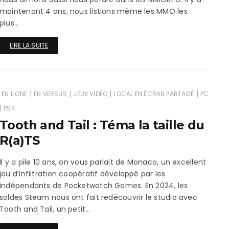
maintenant 4 ans, nous listions même les MMO les
plus…
LIRE LA SUITE
|
|
|
|
EN LIGNE
EN VERSUS
JEUX VIDÉO
LOCAL EN ÉCRAN PARTAGÉ
PC
|
PS4
Tooth and Tail : Téma la taille du
R(a)TS
Il y a pile 10 ans, on vous parlait de Monaco, un excellent
jeu d’infiltration coopératif développé par les
indépendants de Pocketwatch Games. En 2024, les
soldes Steam nous ont fait redécouvrir le studio avec
Tooth and Tail, un petit…