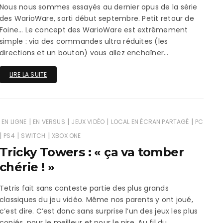
Nous nous sommes essayés au dernier opus de la série
des WarioWare, sorti début septembre. Petit retour de
Foine… Le concept des WarioWare est extrêmement
simple : via des commandes ultra réduites (les
directions et un bouton) vous allez enchaîner…
LIRE LA SUITE
|
|
|
|
EN LIGNE
EN VERSUS
JEUX VIDÉO
LOCAL EN ÉCRAN PARTAGÉ
PC
|
|
|
PS4
SWITCH
XBOX ONE
Tricky Towers : « ça va tomber
chérie ! »
Tetris fait sans conteste partie des plus grands
classiques du jeu vidéo. Même nos parents y ont joué,
c’est dire. C’est donc sans surprise l’un des jeux les plus
copiés, pour le meilleur et pour le pire. Au fil du…