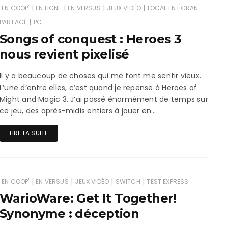
|
|
|
|
EN COOP'
EN LIGNE
EN VERSUS
JEUX VIDÉO
LOCAL EN ÉCRAN
|
PARTAGÉ
PC
Songs of conquest : Heroes 3
nous revient pixelisé
Il y a beaucoup de choses qui me font me sentir vieux.
L’une d’entre elles, c’est quand je repense à Heroes of
Might and Magic 3. J’ai passé énormément de temps sur
ce jeu, des après-midis entiers à jouer en…
LIRE LA SUITE
|
|
|
|
EN COOP'
EN VERSUS
JEUX VIDÉO
SWITCH
TEST EXPRESS
WarioWare: Get It Together!
Synonyme : déception