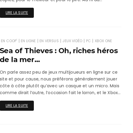
LIRE LA SUITE
|
|
|
|
|
EN COOP'
EN LIGNE
EN VERSUS
JEUX VIDÉO
PC
XBOX ONE
Sea of Thieves : Oh, riches héros
de la mer…
On parle assez peu de jeux multijoueurs en ligne sur ce
site et pour cause, nous préférons généralement jouer
côte à côte plutôt qu’avec un casque et un micro. Mais
comme dirait l’autre, l’occasion fait le larron, et le Xbox…
LIRE LA SUITE