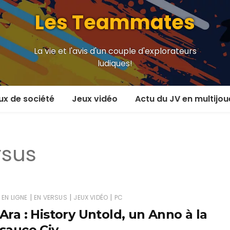
Les Teammates
La vie et l'avis d'un couple d'explorateurs
ludiques!
ux de société
Jeux vidéo
Actu du JV en multijou
oueur et plus
En coop’
rsus
oueurs
En versus
oueurs et plus
Local en écran partagé
 coop’
En ligne
|
|
|
EN LIGNE
EN VERSUS
JEUX VIDÉO
PC
Ara : History Untold, un Anno à la
 versus
MMORPG
sauce Civ