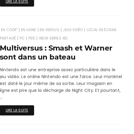
LIRE LA SUITE
|
|
|
|
EN COOP'
EN LIGNE
EN VERSUS
JEUX VIDÉO
LOCAL EN ÉCRAN
|
|
|
PARTAGÉ
PC
PS5
XBOX SERIES X|S
Multiversus : Smash et Warner
sont dans un bateau
Nintendo est une entreprise assez particulière dans le
jeu vidéo. Le online Nintendo est une farce. Leur matériel
est daté le jour même de sa sortie. Leur magasin en
ligne est pire que la décharge de Night City. Et pourtant,
…
LIRE LA SUITE