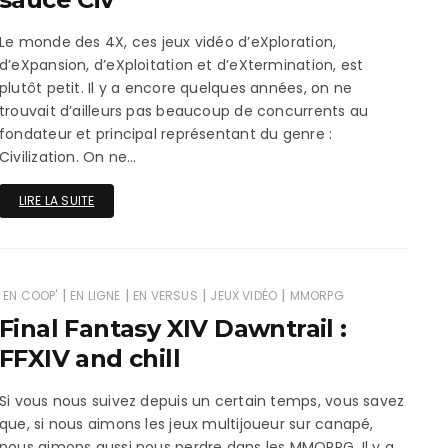
ux Access+
Par plateforme
PC
Le monde des 4X, ces jeux vidéo d’eXploration,
PS4
d’eXpansion, d’eXploitation et d’eXtermination, est
plutôt petit. Il y a encore quelques années, on ne
PS5
trouvait d’ailleurs pas beaucoup de concurrents au
fondateur et principal représentant du genre :
Switch
Civilization. On ne…
XBox O
LIRE LA SUITE
XBox Se
|
|
|
|
EN COOP'
EN LIGNE
EN VERSUS
JEUX VIDÉO
MMORPG
Final Fantasy XIV Dawntrail :
FFXIV and chill
Si vous nous suivez depuis un certain temps, vous savez
que, si nous aimons les jeux multijoueur sur canapé,
nous aimons aussi nous perdre dans les MMORPG. Il y a