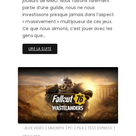
joueurs de MMO. Nous faisons rarement
partie d’une guilde, nous ne nous
investissons presque jamais dans l’aspect
« massivement » multijoueur de ces jeux.
Ce que nous aimons, c’est jouer avec les
gens que…
LIRE LA SUITE
|
|
|
|
|
JEUX VIDÉO
MMORPG
PC
PS4
TEST EXPRESS