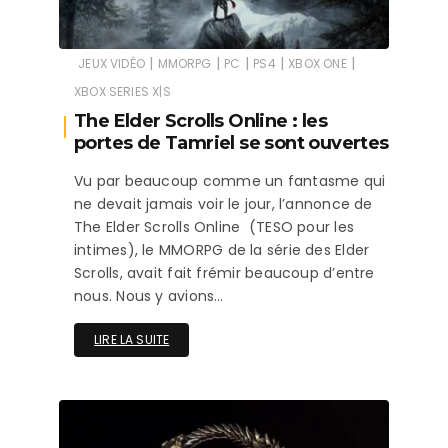
|
|
|
|
|
JEUX VIDÉO
MMORPG
PC
PS4
XBOX ONE
XBOX SERIES X|S
The Elder Scrolls Online : les
portes de Tamriel se sont ouvertes
Vu par beaucoup comme un fantasme qui
ne devait jamais voir le jour, l’annonce de
The Elder Scrolls Online (TESO pour les
intimes), le MMORPG de la série des Elder
Scrolls, avait fait frémir beaucoup d’entre
nous. Nous y avions…
LIRE LA SUITE