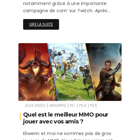
notamment grâce à une importante
campagne de com’ sur Twitch. Après…
LIRE LA SUITE
|
|
|
|
JEUX VIDÉO
MMORPG
PC
PS4
PS5
Quel est le meilleur MMO pour
jouer avec vos amis ?
Eliwenn et moi ne sommes pas de gros