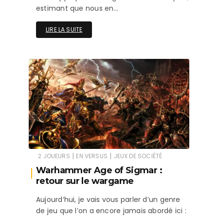
estimant que nous en…
LIRE LA SUITE
|
|
2 JOUEURS
EN VERSUS
JEUX DE SOCIÉTÉ
Warhammer Age of Sigmar :
retour sur le wargame
Aujourd’hui, je vais vous parler d’un genre
de jeu que l’on a encore jamais abordé ici :