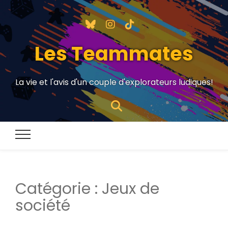
Les Teammates
La vie et l'avis d'un couple d'explorateurs ludiques!
Catégorie :
Jeux de
société