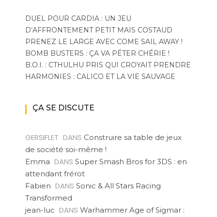
DUEL POUR CARDIA : UN JEU
D’AFFRONTEMENT PETIT MAIS COSTAUD
PRENEZ LE LARGE AVEC COME SAIL AWAY !
BOMB BUSTERS : ÇA VA PÉTER CHÉRIE !
B.O.I. : CTHULHU PRIS QUI CROYAIT PRENDRE
HARMONIES : CALICO ET LA VIE SAUVAGE
ÇA SE DISCUTE
GERSIFLET
DANS
Construire sa table de jeux
de société soi-même !
DANS
Emma
Super Smash Bros for 3DS : en
attendant frérot
DANS
Fabien
Sonic & All Stars Racing
Transformed
DANS
jean-luc
Warhammer Age of Sigmar :