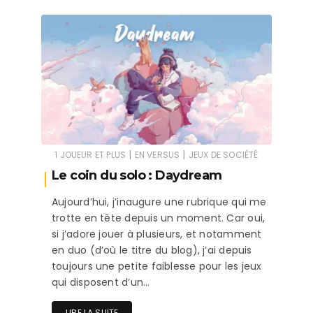
|
|
1 JOUEUR ET PLUS
EN VERSUS
JEUX DE SOCIÉTÉ
Le coin du solo : Daydream
Aujourd’hui, j’inaugure une rubrique qui me
trotte en tête depuis un moment. Car oui,
si j’adore jouer à plusieurs, et notamment
en duo (d’où le titre du blog), j’ai depuis
toujours une petite faiblesse pour les jeux
qui disposent d’un…
LIRE LA SUITE