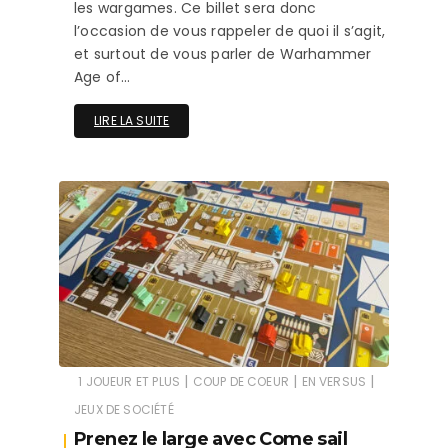
les wargames. Ce billet sera donc
l’occasion de vous rappeler de quoi il s’agit,
et surtout de vous parler de Warhammer
Age of…
LIRE LA SUITE
|
|
|
1 JOUEUR ET PLUS
COUP DE COEUR
EN VERSUS
JEUX DE SOCIÉTÉ
Prenez le large avec Come sail