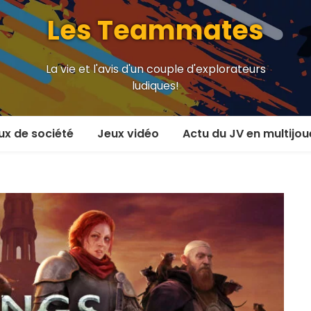
Les Teammates
La vie et l'avis d'un couple d'explorateurs
ludiques!
ux de société
Jeux vidéo
Actu du JV en multijou
oueur et plus
En coop’
oueurs
En versus
oueurs et plus
Local en écran partagé
 coop’
En ligne
 versus
MMORPG