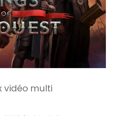
ux Access+
Par plateforme
PC
PS4
PS5
Switch
XBox O
XBox Se
x vidéo multi