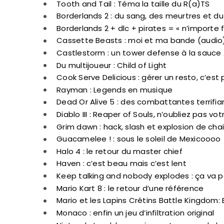
Tooth and Tail : Téma la taille du R(a)TS
Borderlands 2 : du sang, des meurtres et du
Borderlands 2 + dlc + pirates = « n’importe 
Cassette Beasts : moi et ma bande (audio
Castlestorm : un tower defense à la sauce 
Du multijoueur : Child of Light
Cook Serve Delicious : gérer un resto, c’es
Rayman : Legends en musique
Dead Or Alive 5 : des combattantes terrifia
Diablo III : Reaper of Souls, n’oubliez pas v
Grim dawn : hack, slash et explosion de chai
Guacamelee ! : sous le soleil de Mexicoooo
Halo 4 : le retour du master chief
Haven : c’est beau mais c’est lent
Keep talking and nobody explodes : ça va pé
Mario Kart 8 : le retour d’une référence
Mario et les Lapins Crétins Battle Kin
Monaco : enfin un jeu d’infiltration original