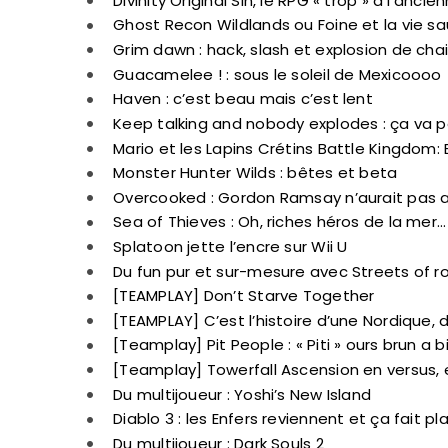
Divinity Original Sin, le RPG « trop » à l’ancie
Ghost Recon Wildlands ou Foine et la vie s
Grim dawn : hack, slash et explosion de chai
Guacamelee ! : sous le soleil de Mexicoooo
Haven : c’est beau mais c’est lent
Keep talking and nobody explodes : ça va pé
Mario et les Lapins Crétins Battle Kin
Monster Hunter Wilds : bêtes et beta
Overcooked : Gordon Ramsay n’aurait pas 
Sea of Thieves : Oh, riches héros de la mer…
Splatoon jette l’encre sur Wii U
Du fun pur et sur-mesure avec Streets of r
[TEAMPLAY] Don’t Starve Together
[TEAMPLAY] C’est l’histoire d’une Nordique,
[Teamplay] Pit People : « Piti » ours brun a 
[Teamplay] Towerfall Ascension en versus, 
Du multijoueur : Yoshi’s New Island
Diablo 3 : les Enfers reviennent et ça fait plai
Du multijoueur : Dark Souls 2