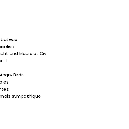
n bateau
ixelisé
ight and Magic et Civ
érot
Angry Birds
bies
ntes
 mais sympathique