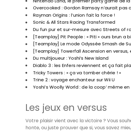
Nintendo Land, le premier party game de la 
Overcooked : Gordon Ramsay n’aurait pas 
Rayman Origins : l’union fait la force !
Sonic & All Stars Racing Transformed
Du fun pur et sur-mesure avec Streets of r
[Teamplay] Pit People : « Piti » ours brun a 
[Teamplay] Le mode Odyssée Smash de Sup
[Teamplay] Towerfall Ascension en versus, 
Du multijoueur : Yoshi’s New Island
Diablo 3 : les Enfers reviennent et ça fait plai
Tricky Towers : « ça va tomber chérie ! »
Trine 2 : voyage enchanteur sur Wii U
Yoshi’s Woolly World : de la coop’ même en 
Les jeux en versus
Votre plaisir vient avec la victoire ? Vous sou
honte, ou juste prouver que si, vous savez mieu