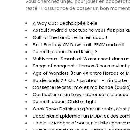
Vous cherchez un jeu pour jouer en coopération 
testé ! L’assurance de passer un bon moment 
A Way Out : L’échappée belle
Assault Android Cactus : ne vous fiez pas 
Cult of the Lamb : enfin en coop !
Final Fantasy XIV Dawntrail : FFXIV and chill
Du multijoueur : Dead Rising 3
Multiversus : Smash et Warner sont dans u
Songs of conquest : Heroes 3 nous revient p
Age of Wonders 3 : un 4X entre Heroes of M
Borderlands 2 + dlc + pirates = « n’importe 
Cassette Beasts : moi et ma bande (audio
Castlestorm : un tower defense à la sauce 
Du multijoueur : Child of Light
Cook Serve Delicious : gérer un resto, c’es
Dead Island Epidemic : un MOBA et des zom
Diablo III : Reaper of Souls, n’oubliez pas v