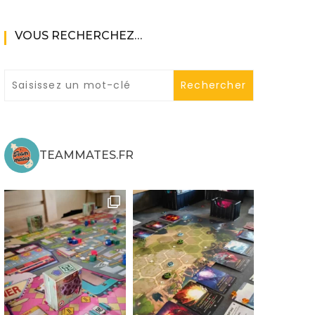
VOUS RECHERCHEZ…
ne
TEAMMATES.FR
ries X|S