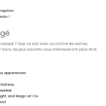
éception
solo !
agé
canapé ? Que ce soit avec ou contre les autres,
 Alors, les jeux suivants vous intéresseront peut être
aux apparences
n bateau
ixelisé
ight and Magic et Civ
érot