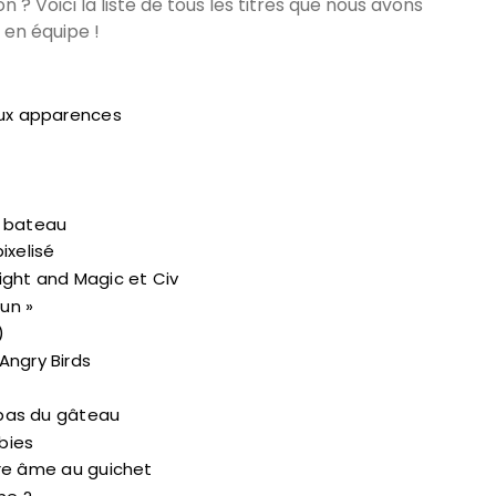
? Voici la liste de tous les titres que nous avons
en équipe !
aux apparences
n bateau
ixelisé
ight and Magic et Civ
fun »
)
Angry Birds
t pas du gâteau
bies
otre âme au guichet