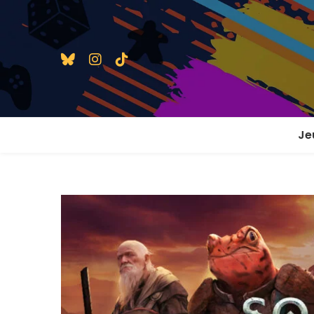
Je
1 j
2 j
2 j
En
En