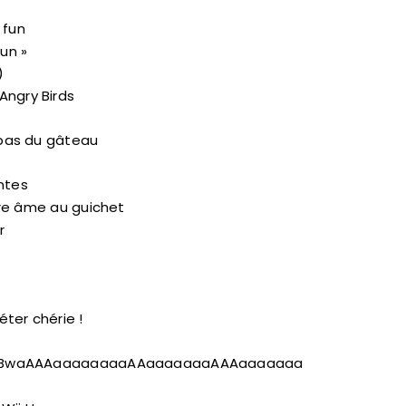
 fun
fun »
)
Angry Birds
t pas du gâteau
ntes
otre âme au guichet
r
ter chérie !
gdom: BwaAAAaaaaaaaaAAaaaaaaaAAAaaaaaaa