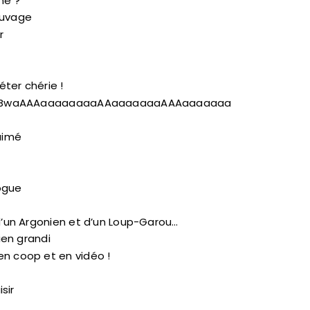
nne ?
auvage
r
ter chérie !
gdom: BwaAAAaaaaaaaaAAaaaaaaaAAAaaaaaaa
aimé
ogue
 d’un Argonien et d’un Loup-Garou…
bien grandi
en coop et en vidéo !
sir