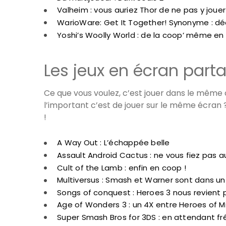
Valheim : vous auriez Thor de ne pas y jouer
WarioWare: Get It Together! Synonyme : d
Yoshi’s Woolly World : de la coop’ même en 
Les jeux en écran part
Ce que vous voulez, c’est jouer dans le même 
l’important c’est de jouer sur le même écran ?
!
A Way Out : L’échappée belle
Assault Android Cactus : ne vous fiez pas 
Cult of the Lamb : enfin en coop !
Multiversus : Smash et Warner sont dans u
Songs of conquest : Heroes 3 nous revient p
Age of Wonders 3 : un 4X entre Heroes of M
Super Smash Bros for 3DS : en attendant fr