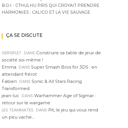
B.O.I. : CTHULHU PRIS QUI CROYAIT PRENDRE
HARMONIES : CALICO ET LA VIE SAUVAGE
ÇA SE DISCUTE
GERSIFLET
DANS
Construire sa table de jeux de
société soi-même !
DANS
Emma
Super Smash Bros for 3DS : en
attendant frérot
DANS
Fabien
Sonic & All Stars Racing
Transformed
DANS
jean-luc
Warhammer Age of Sigmar :
retour sur le wargame
LES TEAMMATES
DANS
Pit, le jeu qui vous rend
un peu vache…