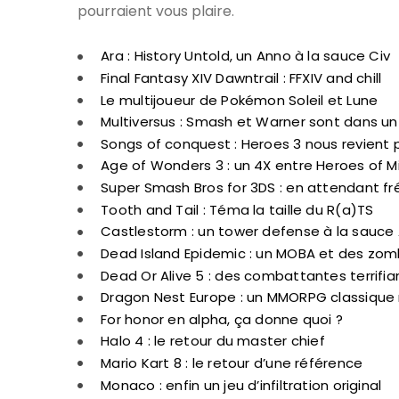
pourraient vous plaire.
Ara : History Untold, un Anno à la sauce Civ
Final Fantasy XIV Dawntrail : FFXIV and chill
Le multijoueur de Pokémon Soleil et Lune
Multiversus : Smash et Warner sont dans u
Songs of conquest : Heroes 3 nous revient p
Age of Wonders 3 : un 4X entre Heroes of M
Super Smash Bros for 3DS : en attendant fr
Tooth and Tail : Téma la taille du R(a)TS
Castlestorm : un tower defense à la sauce 
Dead Island Epidemic : un MOBA et des zom
Dead Or Alive 5 : des combattantes terrifia
Dragon Nest Europe : un MMORPG classique
For honor en alpha, ça donne quoi ?
Halo 4 : le retour du master chief
Mario Kart 8 : le retour d’une référence
Monaco : enfin un jeu d’infiltration original