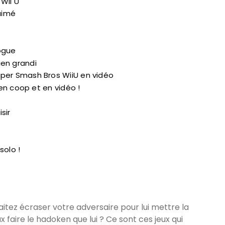
Wii U
aimé
ogue
bien grandi
er Smash Bros WiiU en vidéo
en coop et en vidéo !
sir
solo !
haitez écraser votre adversaire pour lui mettre la
x faire le hadoken que lui ? Ce sont ces jeux qui