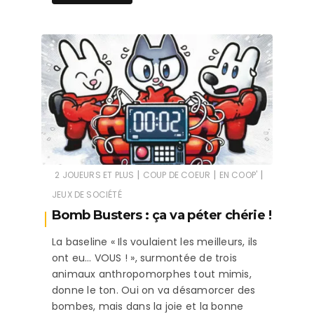
|
|
|
2 JOUEURS ET PLUS
COUP DE COEUR
EN COOP'
JEUX DE SOCIÉTÉ
Bomb Busters : ça va péter chérie !
La baseline « Ils voulaient les meilleurs, ils
ont eu… VOUS ! », surmontée de trois
animaux anthropomorphes tout mimis,
donne le ton. Oui on va désamorcer des
bombes, mais dans la joie et la bonne