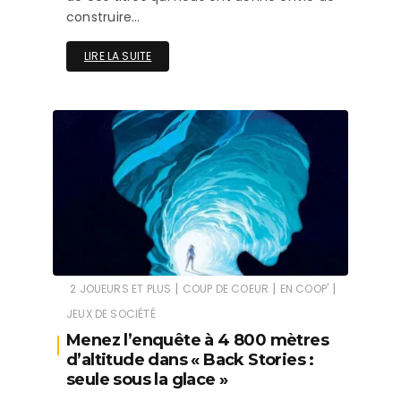
construire…
LIRE LA SUITE
|
|
|
2 JOUEURS ET PLUS
COUP DE COEUR
EN COOP'
JEUX DE SOCIÉTÉ
Menez l’enquête à 4 800 mètres
d’altitude dans « Back Stories :
seule sous la glace »