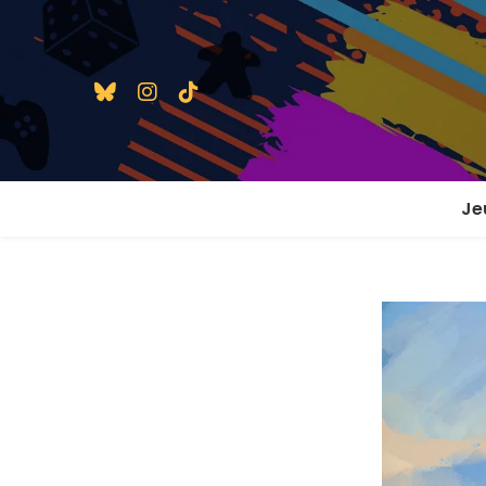
Je
1 j
2 j
2 j
En
En