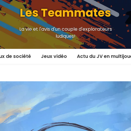
Les Teammates
La vie et l'avis d'un couple d'explorateurs
ludiques!
ux de société
Jeux vidéo
Actu du JV en multijou
oueur et plus
En coop’
oueurs
En versus
oueurs et plus
Local en écran partagé
 coop’
En ligne
 versus
MMORPG