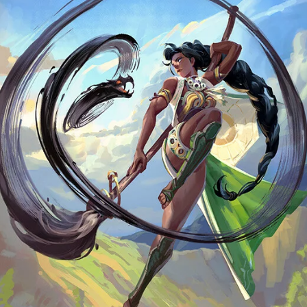
ux Access+
Par plateforme
PC
PS4
PS5
Switch
XBox O
XBox Se