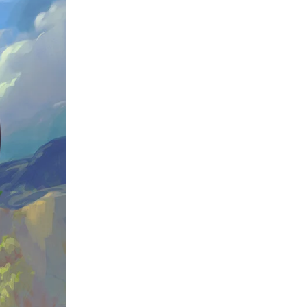
ne
ries X|S