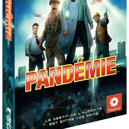
ux Access+
Par plateforme
PC
PS4
PS5
Switch
XBox O
XBox Se