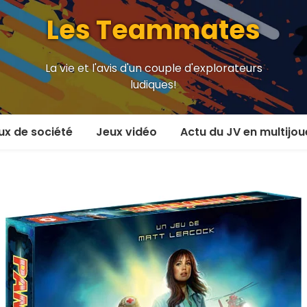
Les Teammates
La vie et l'avis d'un couple d'explorateurs
ludiques!
ux de société
Jeux vidéo
Actu du JV en multijou
oueur et plus
En coop’
oueurs
En versus
oueurs et plus
Local en écran partagé
 coop’
En ligne
 versus
MMORPG