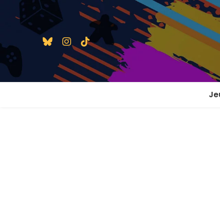
Je
1 j
2 j
2 j
En
En