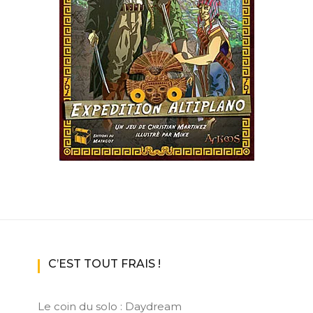
ux Access+
Par plateforme
PC
PS4
PS5
Switch
XBox O
XBox Se
C’EST TOUT FRAIS !
Le coin du solo : Daydream