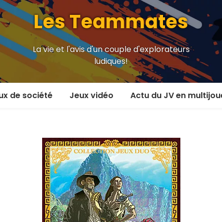
Les Teammates
La vie et l'avis d'un couple d'explorateurs
ludiques!
ux de société
Jeux vidéo
Actu du JV en multijou
oueur et plus
En coop’
oueurs
En versus
oueurs et plus
Local en écran partagé
 coop’
En ligne
 versus
MMORPG