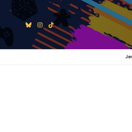
Je
1 j
2 j
2 j
En
En