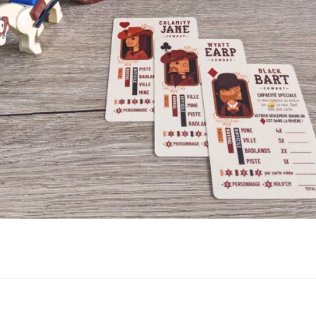
ux Access+
Par plateforme
PC
PS4
PS5
Switch
XBox O
XBox Se