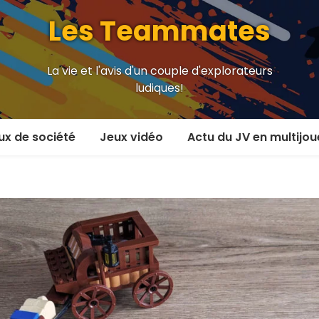
Les Teammates
La vie et l'avis d'un couple d'explorateurs
ludiques!
ux de société
Jeux vidéo
Actu du JV en multijou
oueur et plus
En coop’
oueurs
En versus
oueurs et plus
Local en écran partagé
 coop’
En ligne
 versus
MMORPG