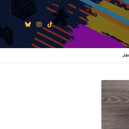
Je
1 j
2 j
2 j
En
En