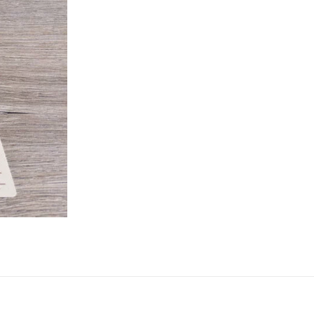
ne
ries X|S