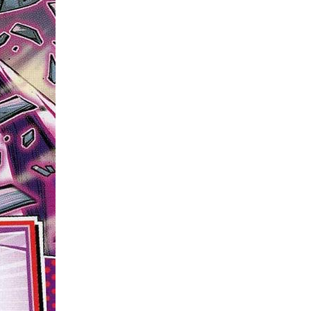
ne
ries X|S