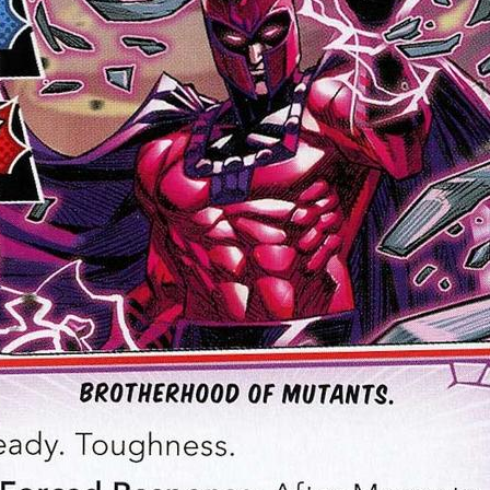
ux Access+
Par plateforme
PC
PS4
PS5
Switch
XBox O
XBox Se