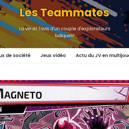
Les Teammates
La vie et l'avis d'un couple d'explorateurs
ludiques!
ux de société
Jeux vidéo
Actu du JV en multijou
oueur et plus
En coop’
oueurs
En versus
oueurs et plus
Local en écran partagé
 coop’
En ligne
 versus
MMORPG