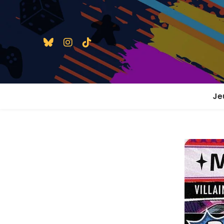
Je
1 j
2 j
2 j
En
En