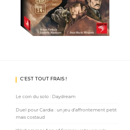
ux Access+
Par plateforme
PC
PS4
PS5
Switch
XBox O
XBox Se
C’EST TOUT FRAIS !
Le coin du solo : Daydream
Duel pour Cardia : un jeu d’affrontement petit
mais costaud