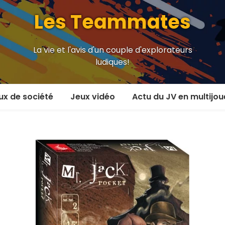
Les Teammates
La vie et l'avis d'un couple d'explorateurs
ludiques!
ux de société
Jeux vidéo
Actu du JV en multijou
oueur et plus
En coop’
oueurs
En versus
oueurs et plus
Local en écran partagé
 coop’
En ligne
 versus
MMORPG