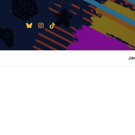
Je
1 j
2 j
2 j
En
En