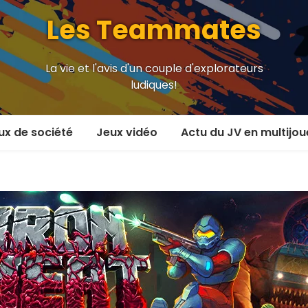
Les Teammates
La vie et l'avis d'un couple d'explorateurs
ludiques!
ux de société
Jeux vidéo
Actu du JV en multijou
oueur et plus
En coop’
oueurs
En versus
oueurs et plus
Local en écran partagé
 coop’
En ligne
 versus
MMORPG