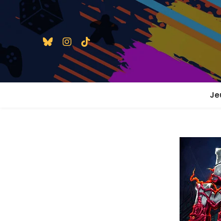
Je
1 j
2 j
2 j
En
En