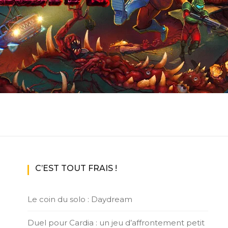
ux Access+
Par plateforme
PC
PS4
PS5
Switch
XBox O
XBox Se
C’EST TOUT FRAIS !
Le coin du solo : Daydream
Duel pour Cardia : un jeu d’affrontement petit