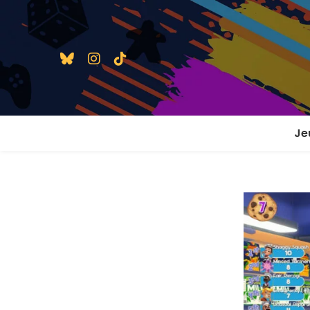
Je
1 j
2 j
2 j
En
En