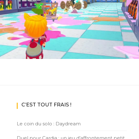
ux Access+
Par plateforme
PC
PS4
PS5
Switch
XBox O
XBox Se
C’EST TOUT FRAIS !
Le coin du solo : Daydream
Duel pour Cardia : un jeu d’affrontement petit