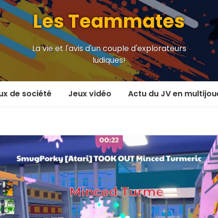
Les Teammates
La vie et l'avis d'un couple d'explorateurs
ludiques!
ux de société
Jeux vidéo
Actu du JV en multijou
oueur et plus
En coop’
oueurs
En versus
oueurs et plus
Local en écran partagé
 coop’
En ligne
 versus
MMORPG