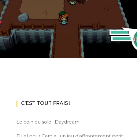
ux Access+
Par plateforme
PC
PS4
PS5
Switch
XBox O
XBox Se
C’EST TOUT FRAIS !
Le coin du solo : Daydream
Duel pour Cardia : un jeu d’affrontement petit