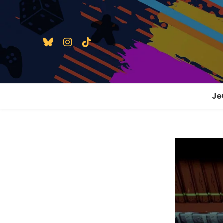
Je
1 j
2 j
2 j
En
En