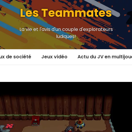
Les Teammates
La vie et l'avis d'un couple d'explorateurs
ludiques!
ux de société
Jeux vidéo
Actu du JV en multijou
oueur et plus
En coop’
oueurs
En versus
oueurs et plus
Local en écran partagé
 coop’
En ligne
 versus
MMORPG