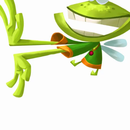
ux Access+
Par plateforme
PC
PS4
PS5
Switch
XBox O
XBox Se