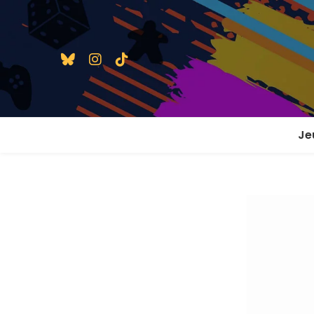
Je
1 j
2 j
2 j
En
En