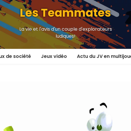
Les Teammates
La vie et l'avis d'un couple d'explorateurs
ludiques!
ux de société
Jeux vidéo
Actu du JV en multijou
oueur et plus
En coop’
oueurs
En versus
oueurs et plus
Local en écran partagé
 coop’
En ligne
 versus
MMORPG