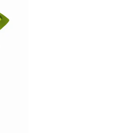
ne
ries X|S