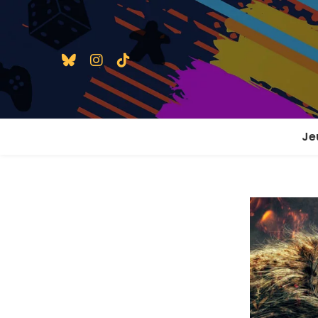
Je
1 j
2 j
2 j
En
En