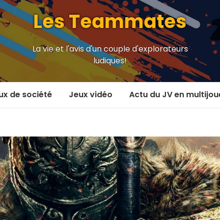
Les Teammates
La vie et l'avis d'un couple d'explorateurs
ludiques!
ux de société
Jeux vidéo
Actu du JV en multijou
oueur et plus
En coop’
oueurs
En versus
oueurs et plus
Local en écran partagé
 coop’
En ligne
 versus
MMORPG