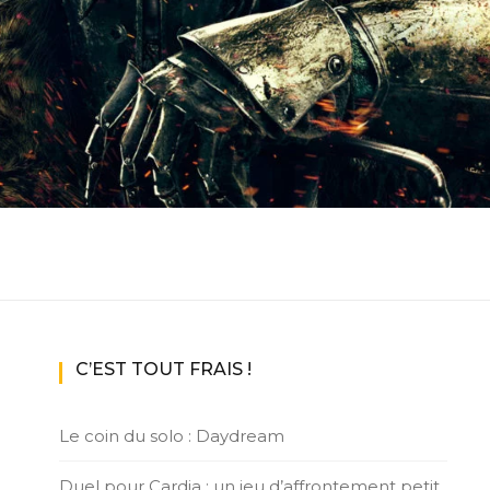
ux Access+
Par plateforme
PC
PS4
PS5
Switch
XBox O
XBox Se
C’EST TOUT FRAIS !
Le coin du solo : Daydream
Duel pour Cardia : un jeu d’affrontement petit