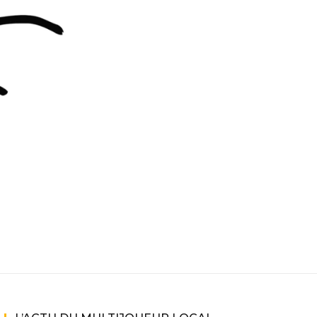
ne
ries X|S