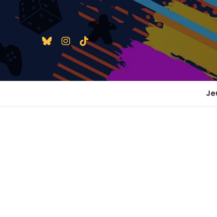
Je
1 j
2 j
2 j
En
En