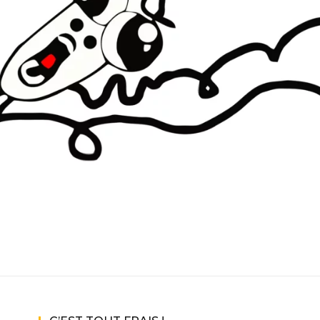
ux Access+
Par plateforme
PC
PS4
PS5
Switch
XBox O
XBox Se