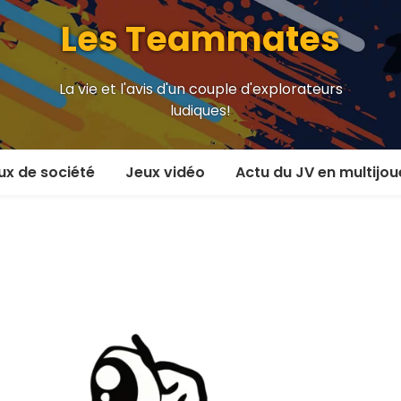
Les Teammates
La vie et l'avis d'un couple d'explorateurs
ludiques!
ux de société
Jeux vidéo
Actu du JV en multijou
oueur et plus
En coop’
oueurs
En versus
oueurs et plus
Local en écran partagé
 coop’
En ligne
 versus
MMORPG