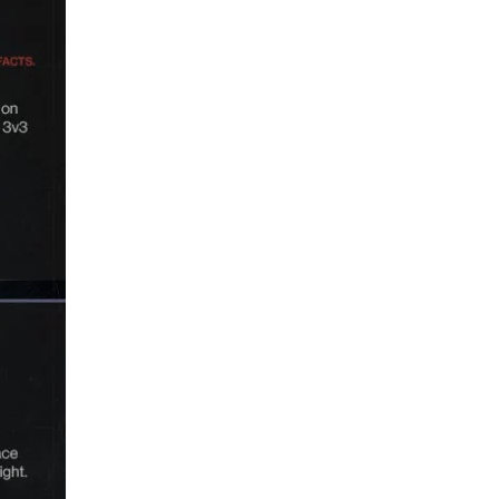
ne
ries X|S