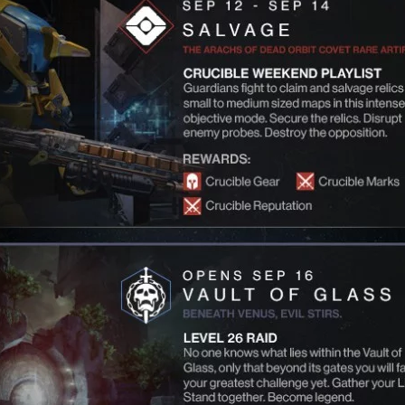
ux Access+
Par plateforme
PC
PS4
PS5
Switch
XBox O
XBox Se