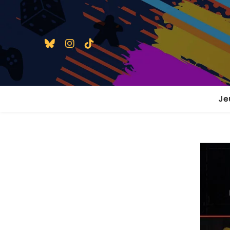
Je
1 j
2 j
2 j
En
En