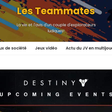
Les Teammates
La vie et l'avis d'un couple d'explorateurs
ludiques!
ux de société
Jeux vidéo
Actu du JV en multijou
oueur et plus
En coop’
oueurs
En versus
oueurs et plus
Local en écran partagé
 coop’
En ligne
 versus
MMORPG