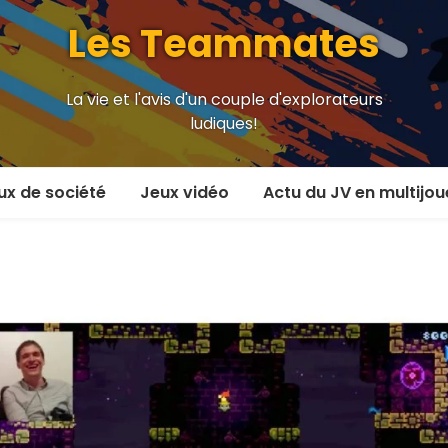
Les Teammates
La vie et l'avis d'un couple d'explorateurs
ludiques!
ux de société
Jeux vidéo
Actu du JV en multijou
oueur et plus
En coop’
oueurs
En versus
oueurs et plus
Local en écran partagé
 coop’
En ligne
 versus
MMORPG