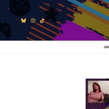
Je
1 j
2 j
2 j
En
En