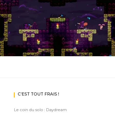
ux Access+
Par plateforme
PC
PS4
PS5
Switch
XBox O
XBox Se
C’EST TOUT FRAIS !
Le coin du solo : Daydream