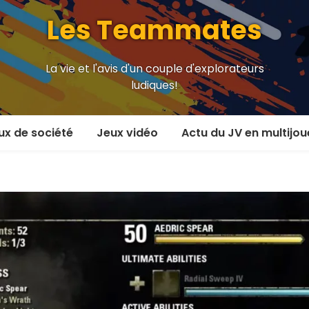
Les Teammates
La vie et l'avis d'un couple d'explorateurs
ludiques!
ux de société
Jeux vidéo
Actu du JV en multijou
oueur et plus
En coop’
oueurs
En versus
oueurs et plus
Local en écran partagé
 coop’
En ligne
 versus
MMORPG