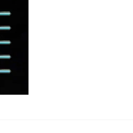
ne
ries X|S