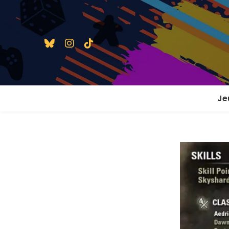
Je
1 j
2 j
2 j
En
En