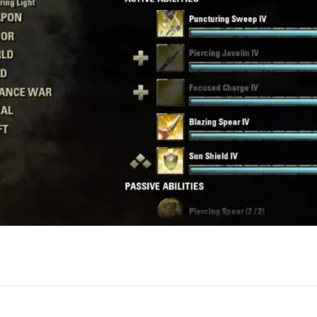
ux Access+
Par plateforme
PC
PS4
PS5
Switch
XBox O
XBox Se