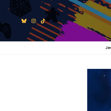
Je
1 j
2 j
2 j
En
En