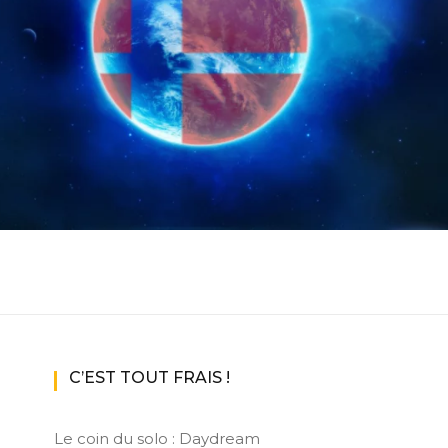
ux Access+
Par plateforme
PC
PS4
PS5
Switch
XBox O
XBox Se
C’EST TOUT FRAIS !
Le coin du solo : Daydream