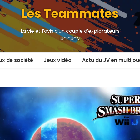
Les Teammates
La vie et l'avis d'un couple d'explorateurs
ludiques!
ux de société
Jeux vidéo
Actu du JV en multijou
oueur et plus
En coop’
oueurs
En versus
oueurs et plus
Local en écran partagé
 coop’
En ligne
 versus
MMORPG