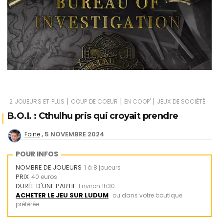
|
|
|
2 JOUEURS ET PLUS
COUP DE COEUR
EN COOP'
JEUX DE SOCIÉTÉ
B.O.I. : Cthulhu pris qui croyait prendre
5 NOVEMBRE 2024
Foine
POUR INFOS
NOMBRE DE JOUEURS
1 à 8 joueurs
PRIX
40 euros
DURÉE D'UNE PARTIE
Environ 1h30
ACHETER LE JEU SUR LUDUM
ou dans votre boutique
préférée