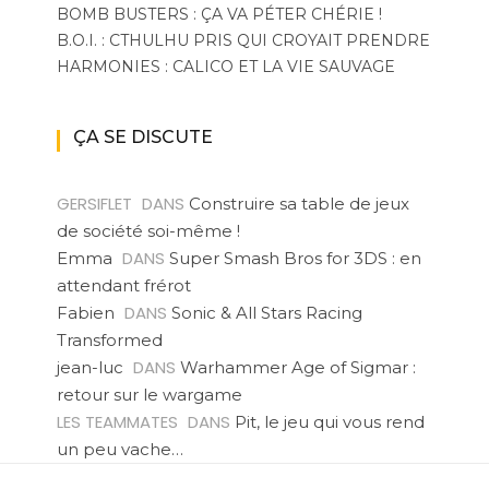
BOMB BUSTERS : ÇA VA PÉTER CHÉRIE !
B.O.I. : CTHULHU PRIS QUI CROYAIT PRENDRE
HARMONIES : CALICO ET LA VIE SAUVAGE
ÇA SE DISCUTE
GERSIFLET
DANS
Construire sa table de jeux
de société soi-même !
DANS
Emma
Super Smash Bros for 3DS : en
attendant frérot
DANS
Fabien
Sonic & All Stars Racing
Transformed
DANS
jean-luc
Warhammer Age of Sigmar :
retour sur le wargame
LES TEAMMATES
DANS
Pit, le jeu qui vous rend
un peu vache…