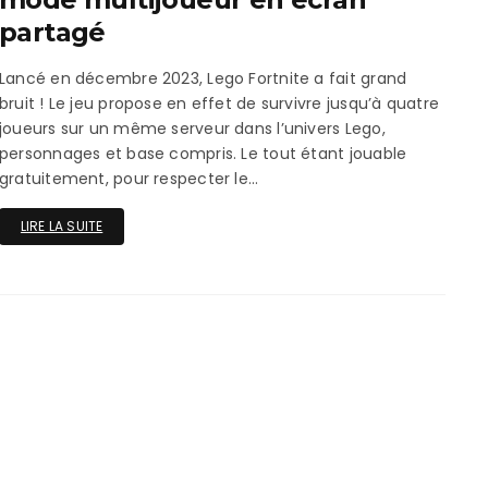
ux Access+
Par plateforme
PC
partagé
PS4
Lancé en décembre 2023, Lego Fortnite a fait grand
bruit ! Le jeu propose en effet de survivre jusqu’à quatre
PS5
joueurs sur un même serveur dans l’univers Lego,
personnages et base compris. Le tout étant jouable
Switch
gratuitement, pour respecter le…
XBox O
LIRE LA SUITE
XBox Se