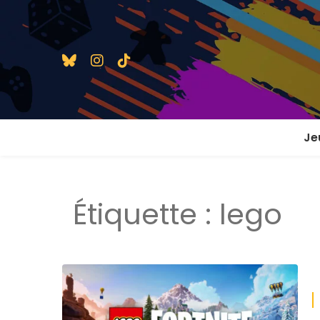
Je
1 j
Étiquette :
lego
2 j
2 j
En
En