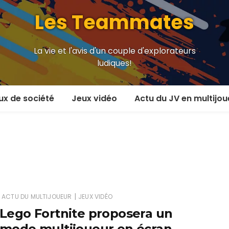
Les Teammates
La vie et l'avis d'un couple d'explorateurs
ludiques!
ux de société
Jeux vidéo
Actu du JV en multijou
oueur et plus
En coop’
oueurs
En versus
oueurs et plus
Local en écran partagé
 coop’
En ligne
|
ACTU DU MULTIJOUEUR
JEUX VIDÉO
Lego Fortnite proposera un
 versus
MMORPG
mode multijoueur en écran