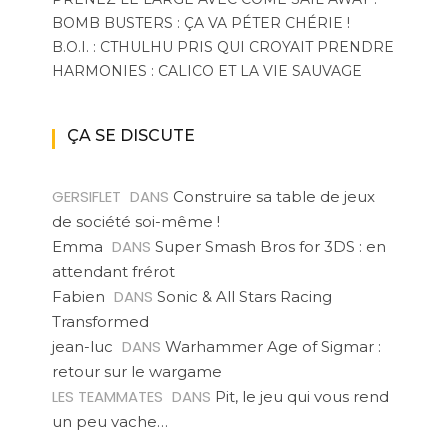
BOMB BUSTERS : ÇA VA PÉTER CHÉRIE !
B.O.I. : CTHULHU PRIS QUI CROYAIT PRENDRE
HARMONIES : CALICO ET LA VIE SAUVAGE
ÇA SE DISCUTE
GERSIFLET
DANS
Construire sa table de jeux
de société soi-même !
DANS
Emma
Super Smash Bros for 3DS : en
attendant frérot
DANS
Fabien
Sonic & All Stars Racing
Transformed
DANS
jean-luc
Warhammer Age of Sigmar :
retour sur le wargame
LES TEAMMATES
DANS
Pit, le jeu qui vous rend
un peu vache…