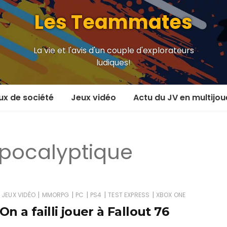
Les Teammates
La vie et l'avis d'un couple d'explorateurs
ludiques!
ux de société
Jeux vidéo
Actu du JV en multijou
oueur et plus
En coop’
pocalyptique
oueurs
En versus
oueurs et plus
Local en écran partagé
 coop’
En ligne
|
|
|
|
|
JEUX VIDÉO
MMORPG
PC
PS4
TEST EXPRESS
XBOX ONE
On a failli jouer à Fallout 76
 versus
MMORPG