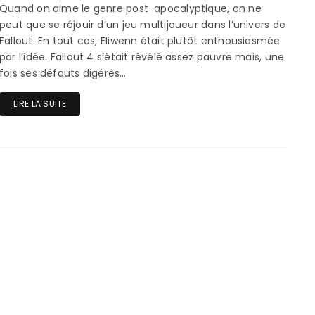
Quand on aime le genre post-apocalyptique, on ne
ux Access+
Par plateforme
PC
peut que se réjouir d’un jeu multijoueur dans l’univers de
Fallout. En tout cas, Eliwenn était plutôt enthousiasmée
PS4
par l’idée. Fallout 4 s’était révélé assez pauvre mais, une
fois ses défauts digérés…
PS5
LIRE LA SUITE
Switch
XBox O
XBox Se