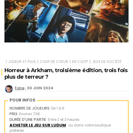
|
|
|
1 JOUEUR ET PLUS
COUP DE COEUR
EN COOP'
JEUX DE SOCIÉTÉ
Horreur à Arkham, troisième édition, trois fois
plus de terreur ?
30 JUIN 2024
Foine
POUR INFOS
NOMBRE DE JOUEURS
De 1 à 6
PRIX
Environ 70€
DURÉE D'UNE PARTIE
Entre 2 et 3 heures
ACHETER LE JEU SUR LUDUM
ou dans votre boutique
préférée