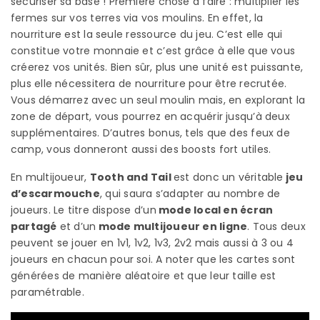
sécuriser sa base ! Première chose à faire : multiplier les
fermes sur vos terres via vos moulins. En effet, la
nourriture est la seule ressource du jeu. C’est elle qui
constitue votre monnaie et c’est grâce à elle que vous
créerez vos unités. Bien sûr, plus une unité est puissante,
plus elle nécessitera de nourriture pour être recrutée.
Vous démarrez avec un seul moulin mais, en explorant la
zone de départ, vous pourrez en acquérir jusqu’à deux
supplémentaires. D’autres bonus, tels que des feux de
camp, vous donneront aussi des boosts fort utiles.
En multijoueur,
Tooth and Tail
est donc un véritable
jeu
d’escarmouche
, qui saura s’adapter au nombre de
joueurs. Le titre dispose d’un
mode local en écran
partagé
et d’un
mode multijoueur en ligne
. Tous deux
peuvent se jouer en 1v1, 1v2, 1v3, 2v2 mais aussi à 3 ou 4
joueurs en chacun pour soi. A noter que les cartes sont
générées de manière aléatoire et que leur taille est
paramétrable.