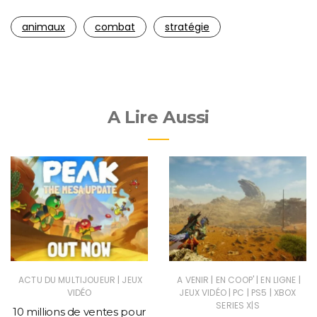
animaux
combat
stratégie
A Lire Aussi
|
|
|
|
ACTU DU MULTIJOUEUR
JEUX
A VENIR
EN COOP'
EN LIGNE
|
|
|
VIDÉO
JEUX VIDÉO
PC
PS5
XBOX
SERIES X|S
10 millions de ventes pour