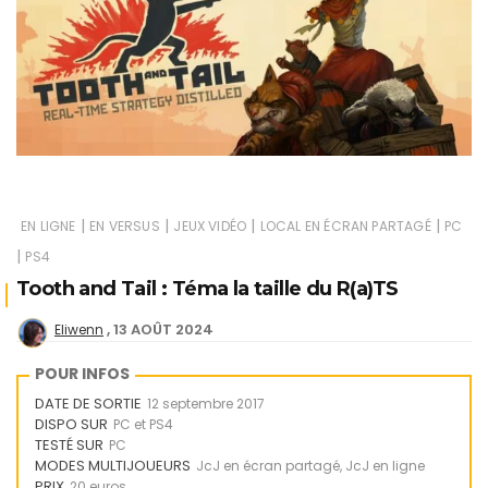
|
|
|
|
EN LIGNE
EN VERSUS
JEUX VIDÉO
LOCAL EN ÉCRAN PARTAGÉ
PC
|
PS4
Tooth and Tail : Téma la taille du R(a)TS
13 AOÛT 2024
Eliwenn
POUR INFOS
DATE DE SORTIE
12 septembre 2017
DISPO SUR
PC et PS4
TESTÉ SUR
PC
MODES MULTIJOUEURS
JcJ en écran partagé, JcJ en ligne
PRIX
20 euros