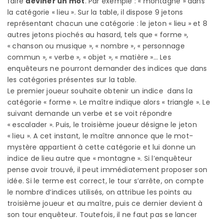
faire
deviner un mot
. Par exemple : « montagne » dans
la catégorie « lieu ». Sur la table, il dispose 9 jetons
représentant chacun une catégorie : le jeton « lieu » et 8
autres jetons piochés au hasard, tels que « forme »,
« chanson ou musique », « nombre », « personnage
commun », « verbe », « objet », « matière »… Les
enquêteurs ne pourront demander des indices que dans
les catégories présentes sur la table.
Le premier joueur souhaite obtenir un indice dans la
catégorie « forme ». Le maître indique alors « triangle ». Le
suivant demande un verbe et se voit répondre
« escalader ». Puis, le troisième joueur désigne le jeton
« lieu ». A cet instant, le maître annonce que le mot-
mystère appartient à cette catégorie et lui donne un
indice de lieu autre que « montagne ». Si l’enquêteur
pense avoir trouvé, il peut immédiatement proposer son
idée. Si le terme est correct, le tour s’arrête, on compte
le nombre d’indices utilisés, on attribue les points au
troisième joueur et au maître, puis ce dernier devient à
son tour enquêteur. Toutefois, il ne faut pas se lancer