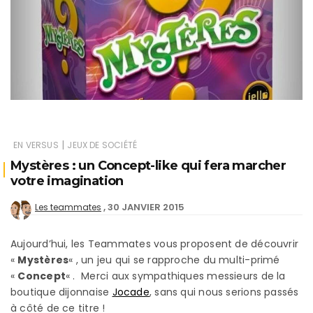
|
EN VERSUS
JEUX DE SOCIÉTÉ
Mystères : un Concept-like qui fera marcher
votre imagination
30 JANVIER 2015
Les teammates
Aujourd’hui, les Teammates vous proposent de découvrir
«
Mystères
« , un jeu qui se rapproche du multi-primé
«
Concept
« . Merci aux sympathiques messieurs de la
boutique dijonnaise
Jocade
, sans qui nous serions passés
à côté de ce titre !