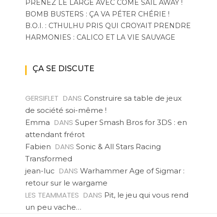
PRENEZ LE LARGE AVEC COME SAIL AWAY !
BOMB BUSTERS : ÇA VA PÉTER CHÉRIE !
B.O.I. : CTHULHU PRIS QUI CROYAIT PRENDRE
HARMONIES : CALICO ET LA VIE SAUVAGE
ÇA SE DISCUTE
GERSIFLET
DANS
Construire sa table de jeux
de société soi-même !
DANS
Emma
Super Smash Bros for 3DS : en
attendant frérot
DANS
Fabien
Sonic & All Stars Racing
Transformed
DANS
jean-luc
Warhammer Age of Sigmar :
retour sur le wargame
LES TEAMMATES
DANS
Pit, le jeu qui vous rend
un peu vache…