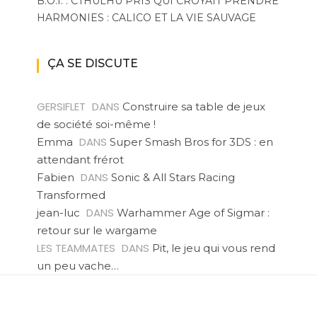
B.O.I. : CTHULHU PRIS QUI CROYAIT PRENDRE
HARMONIES : CALICO ET LA VIE SAUVAGE
ÇA SE DISCUTE
GERSIFLET
DANS
Construire sa table de jeux
de société soi-même !
DANS
Emma
Super Smash Bros for 3DS : en
attendant frérot
DANS
Fabien
Sonic & All Stars Racing
Transformed
DANS
jean-luc
Warhammer Age of Sigmar :
retour sur le wargame
LES TEAMMATES
DANS
Pit, le jeu qui vous rend
un peu vache…