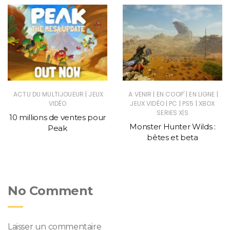
|
|
|
|
ACTU DU MULTIJOUEUR
JEUX
A VENIR
EN COOP'
EN LIGNE
|
|
|
VIDÉO
JEUX VIDÉO
PC
PS5
XBOX
SERIES X|S
10 millions de ventes pour
Monster Hunter Wilds :
Peak
bêtes et beta
No Comment
Laisser un commentaire