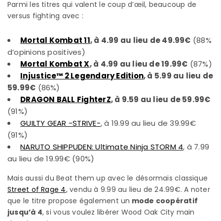
Parmi les titres qui valent le coup d’œil, beaucoup de
versus fighting avec :
Mortal Kombat 11
, à 4.99 au lieu de 49.99€
(88%
d’opinions positives)
Mortal Kombat X
, à 4.99 au lieu de 19.99€
(87%)
Injustice™ 2 Legendary Edition
, à 5.99 au lieu de
59.99€
(86%)
DRAGON BALL FighterZ
, à 9.59 au lieu de 59.99€
(91%)
GUILTY GEAR -STRIVE-
, à 19.99 au lieu de 39.99€
(91%)
NARUTO SHIPPUDEN: Ultimate Ninja STORM 4
, à 7.99
au lieu de 19.99€ (90%)
Mais aussi du Beat them up avec le désormais classique
Street of Rage 4
, vendu à 9.99 au lieu de 24.99€. A noter
que le titre propose également un
mode coopératif
jusqu’à 4
, si vous voulez libérer Wood Oak City main