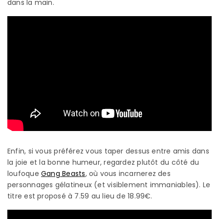
dans la main.
Enfin, si vous préférez vous taper dessus entre amis dans
la joie et la bonne humeur, regardez plutôt du côté du
loufoque
Gang Beasts
, où vous incarnerez des
personnages gélatineux (et visiblement immaniables). Le
titre est proposé à 7.59 au lieu de 18.99€.