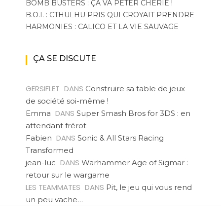
BOMB BUSTERS : ÇA VA PÉTER CHÉRIE !
B.O.I. : CTHULHU PRIS QUI CROYAIT PRENDRE
HARMONIES : CALICO ET LA VIE SAUVAGE
ÇA SE DISCUTE
GERSIFLET
DANS
Construire sa table de jeux
de société soi-même !
DANS
Emma
Super Smash Bros for 3DS : en
attendant frérot
DANS
Fabien
Sonic & All Stars Racing
Transformed
DANS
jean-luc
Warhammer Age of Sigmar :
retour sur le wargame
LES TEAMMATES
DANS
Pit, le jeu qui vous rend
un peu vache…