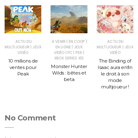
|
|
ACTU DU
A VENIR
EN COOP'
ACTU DU
|
|
|
MULTIJOUEUR
JEUX
EN LIGNE
JEUX
MULTIJOUEUR
JEUX
|
|
|
VIDÉO
VIDÉO
PC
PS5
VIDÉO
XBOX SERIES X|S
10 millions de
The Binding of
Monster Hunter
ventes pour
Isaac aura enfin
Wilds : bêtes et
Peak
le droit à son
beta
mode
multijoueur !
No Comment