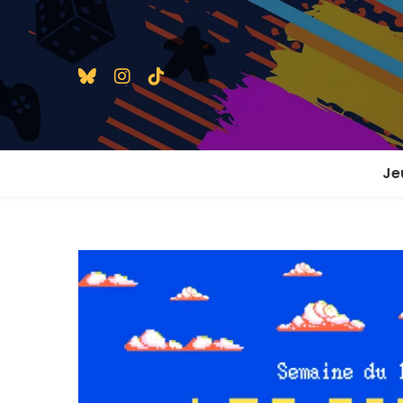
Je
1 j
2 j
2 j
En
En