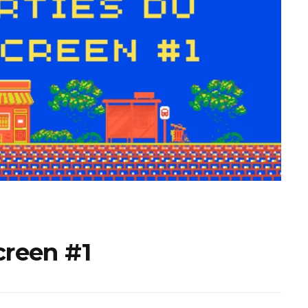
ux Access+
Par plateforme
PC
PS4
PS5
Switch
XBox O
XBox Se
screen #1