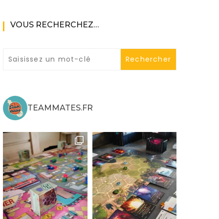
VOUS RECHERCHEZ…
ne
TEAMMATES.FR
ries X|S