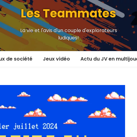
Les Teammates
La vie et l'avis d'un couple d'explorateurs
ludiques!
ux de société
Jeux vidéo
Actu du JV en multijou
oueur et plus
En coop’
oueurs
En versus
oueurs et plus
Local en écran partagé
 coop’
En ligne
 versus
MMORPG