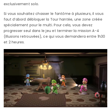
exclusivement solo.
Si vous souhaitez chasser le fantôme à plusieurs, il vous
faut d’abord débloquer la Tour hantée, une zone créée
spécialement pour le multi. Pour cela, vous devez
progresser seul dans le jeu et terminer la mission A-4
(Illusions retrouvées), ce qui vous demandera entre 1h30
et 2 heures.