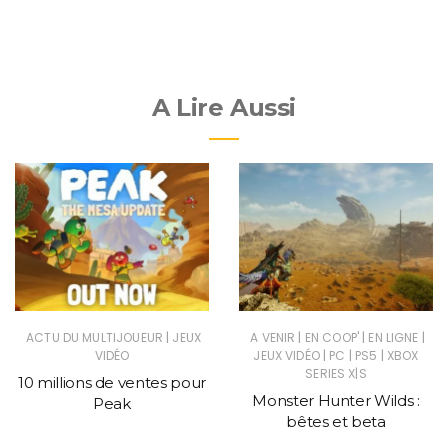
A Lire Aussi
|
|
|
|
ACTU DU MULTIJOUEUR
JEUX
A VENIR
EN COOP'
EN LIGNE
|
|
|
VIDÉO
JEUX VIDÉO
PC
PS5
XBOX
SERIES X|S
10 millions de ventes pour
Monster Hunter Wilds :
Peak
bêtes et beta