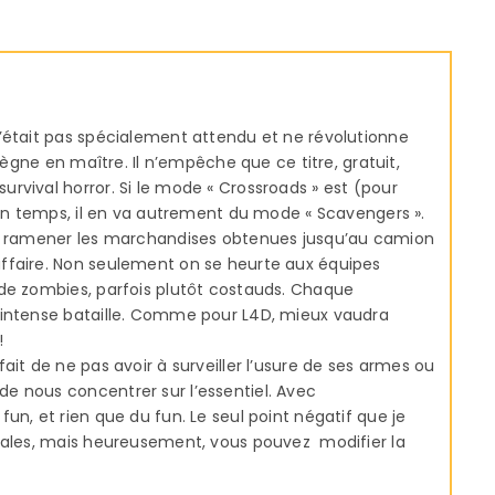
’était pas spécialement attendu et ne révolutionne
règne en maître. Il n’empêche que ce titre, gratuit,
rvival horror. Si le mode « Crossroads » est (pour
’un temps, il en va autrement du mode « Scavengers ».
is ramener les marchandises obtenues jusqu’au camion
ffaire. Non seulement on se heurte aux équipes
 de zombies, parfois plutôt costauds. Chaque
 intense bataille. Comme pour L4D, mieux vaudra
!
le fait de ne pas avoir à surveiller l’usure de ses armes ou
e nous concentrer sur l’essentiel. Avec
un, et rien que du fun. Le seul point négatif que je
tiales, mais heureusement, vous pouvez modifier la