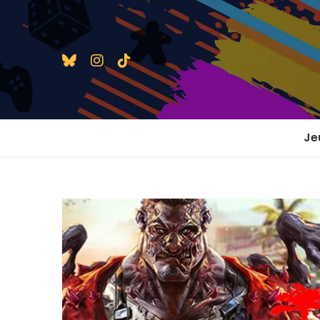
Je
1 j
2 j
2 j
En
En