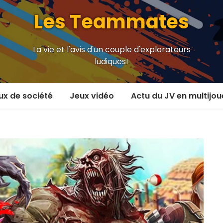
Les Teammates
La vie et l'avis d'un couple d'explorateurs
ludiques!
ux de société
Jeux vidéo
Actu du JV en multijou
oueur et plus
En coop’
oueurs
En versus
oueurs et plus
Local en écran partagé
 coop’
En ligne
 versus
MMORPG