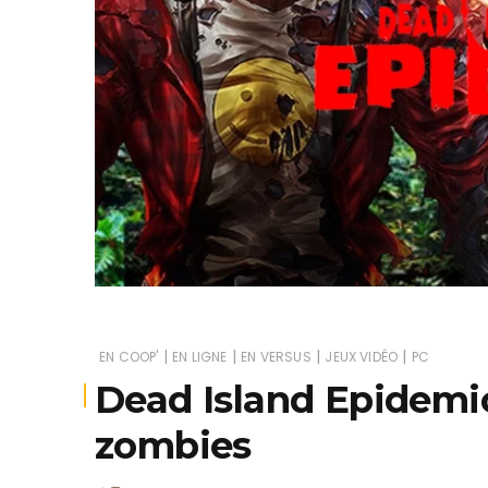
Je
|
|
|
|
EN COOP'
EN LIGNE
EN VERSUS
JEUX VIDÉO
PC
Dead Island Epidemi
zombies