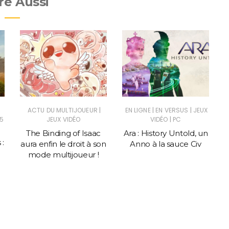
re Aussi
|
|
|
ACTU DU MULTIJOUEUR
EN LIGNE
EN VERSUS
JEUX
|
5
JEUX VIDÉO
VIDÉO
PC
The Binding of Isaac
Ara : History Untold, un
 :
aura enfin le droit à son
Anno à la sauce Civ
mode multijoueur !