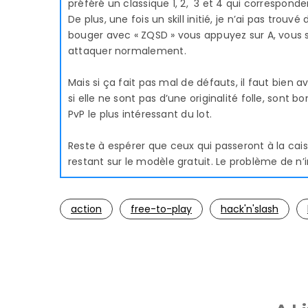
préféré un classique 1, 2, 3 et 4 qui corresponden
De plus, une fois un skill initié, je n’ai pas trou
bouger avec « ZQSD » vous appuyez sur A, vous se
attaquer normalement.
Mais si ça fait pas mal de défauts, il faut bien 
si elle ne sont pas d’une originalité folle, sont b
PvP le plus intéressant du lot.
Reste à espérer que ceux qui passeront à la cai
restant sur le modèle gratuit. Le problème de n
action
free-to-play
hack'n'slash