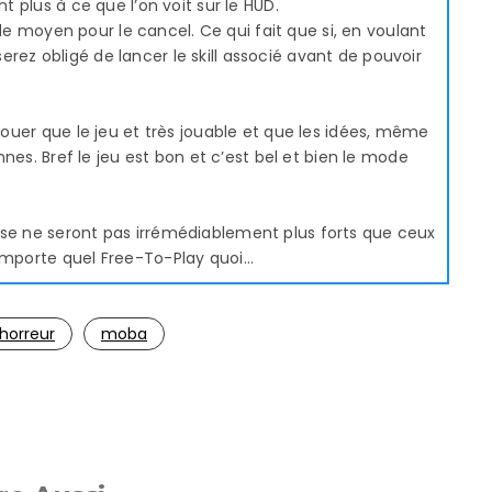
t plus à ce que l’on voit sur le HUD.
vé de moyen pour le cancel. Ce qui fait que si, en voulant
rez obligé de lancer le skill associé avant de pouvoir
avouer que le jeu et très jouable et que les idées, même
onnes. Bref le jeu est bon et c’est bel et bien le mode
sse ne seront pas irrémédiablement plus forts que ceux
’importe quel Free-To-Play quoi…
horreur
moba