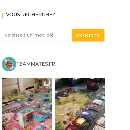
VOUS RECHERCHEZ…
ne
TEAMMATES.FR
ries X|S