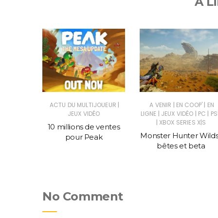
A Li
|
|
|
|
SUS
JEUX
ACTU DU MULTIJOUEUR
A VENIR
EN COOP'
EN
|
|
|
C
JEUX VIDÉO
LIGNE
JEUX VIDÉO
PC
PS
|
XBOX SERIES X|S
told, un
10 millions de ventes
Monster Hunter Wilds
ce Civ
pour Peak
bêtes et beta
No Comment