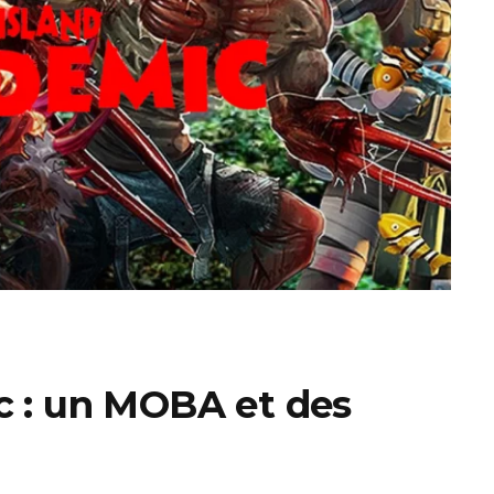
ux Access+
Par plateforme
PC
PS4
PS5
Switch
XBox O
XBox Se
c : un MOBA et des