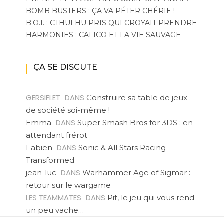
BOMB BUSTERS : ÇA VA PÉTER CHÉRIE !
B.O.I. : CTHULHU PRIS QUI CROYAIT PRENDRE
HARMONIES : CALICO ET LA VIE SAUVAGE
ÇA SE DISCUTE
GERSIFLET
DANS
Construire sa table de jeux
de société soi-même !
DANS
Emma
Super Smash Bros for 3DS : en
attendant frérot
DANS
Fabien
Sonic & All Stars Racing
Transformed
DANS
jean-luc
Warhammer Age of Sigmar :
retour sur le wargame
LES TEAMMATES
DANS
Pit, le jeu qui vous rend
un peu vache…