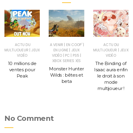
|
|
ACTU DU
A VENIR
EN COOP'
ACTU DU
|
|
|
MULTIJOUEUR
JEUX
EN LIGNE
JEUX
MULTIJOUEUR
JEUX
|
|
|
VIDÉO
VIDÉO
PC
PS5
VIDÉO
XBOX SERIES X|S
10 millions de
The Binding of
Monster Hunter
ventes pour
Isaac aura enfin
Wilds : bêtes et
Peak
le droit à son
beta
mode
multijoueur !
No Comment