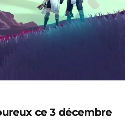
ux Access+
Par plateforme
PC
PS4
PS5
Switch
XBox O
XBox Se
oureux ce 3 décembre