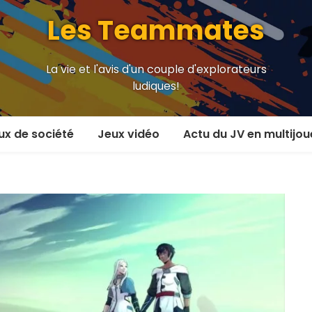
Les Teammates
La vie et l'avis d'un couple d'explorateurs
ludiques!
ux de société
Jeux vidéo
Actu du JV en multijou
oueur et plus
En coop’
oueurs
En versus
oueurs et plus
Local en écran partagé
 coop’
En ligne
 versus
MMORPG