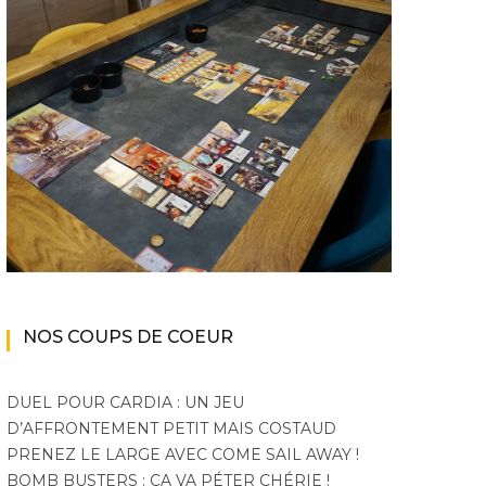
|
|
|
ACTU DU MULTIJOUEUR
A VENIR
EN COOP'
EN
ACTU 
|
|
|
JEUX VIDÉO
LIGNE
JEUX VIDÉO
PC
PS5
|
XBOX SERIES X|S
10 millions de ventes
The Bi
Monster Hunter Wilds :
pour Peak
aura enf
bêtes et beta
mode 
NOS COUPS DE COEUR
DUEL POUR CARDIA : UN JEU
D’AFFRONTEMENT PETIT MAIS COSTAUD
PRENEZ LE LARGE AVEC COME SAIL AWAY !
BOMB BUSTERS : ÇA VA PÉTER CHÉRIE !