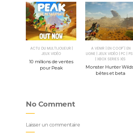
|
|
|
|
SUS
JEUX
ACTU DU MULTIJOUEUR
A VENIR
EN COOP'
EN
|
|
|
C
JEUX VIDÉO
LIGNE
JEUX VIDÉO
PC
PS
|
XBOX SERIES X|S
told, un
10 millions de ventes
Monster Hunter Wilds
ce Civ
pour Peak
bêtes et beta
No Comment
Laisser un commentaire