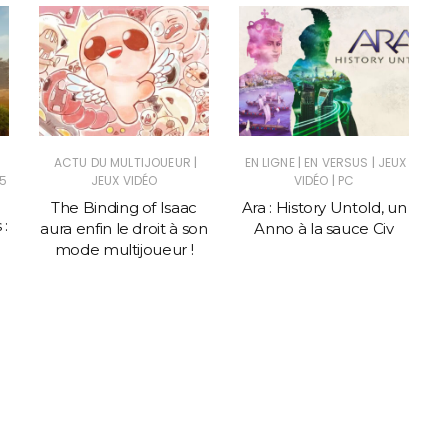
|
|
|
ACTU DU MULTIJOUEUR
EN LIGNE
EN VERSUS
JEUX
|
5
JEUX VIDÉO
VIDÉO
PC
The Binding of Isaac
Ara : History Untold, un
 :
aura enfin le droit à son
Anno à la sauce Civ
mode multijoueur !