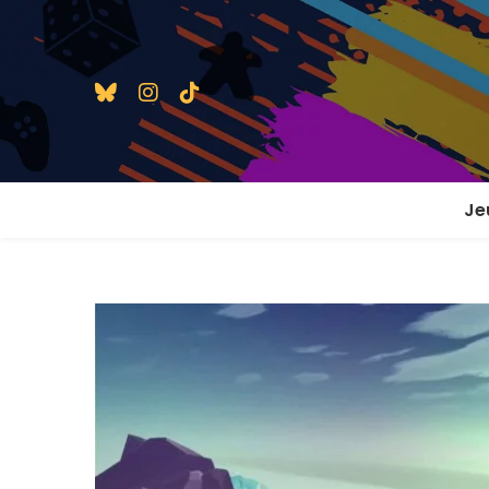
Je
1 j
2 j
2 j
En
En