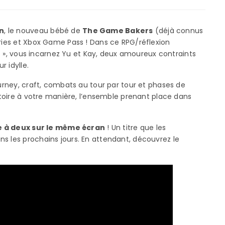
n
, le nouveau bébé de
The Game Bakers
(déjà connus
eries et Xbox Game Pass ! Dans ce RPG/réflexion
rté », vous incarnez Yu et Kay, deux amoureux contraints
r idylle.
ourney, craft, combats au tour par tour et phases de
istoire à votre manière, l’ensemble prenant place dans
e à deux sur le même écran
! Un titre que les
s les prochains jours. En attendant, découvrez le