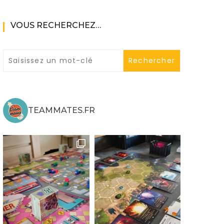
VOUS RECHERCHEZ…
ne
TEAMMATES.FR
ries X|S