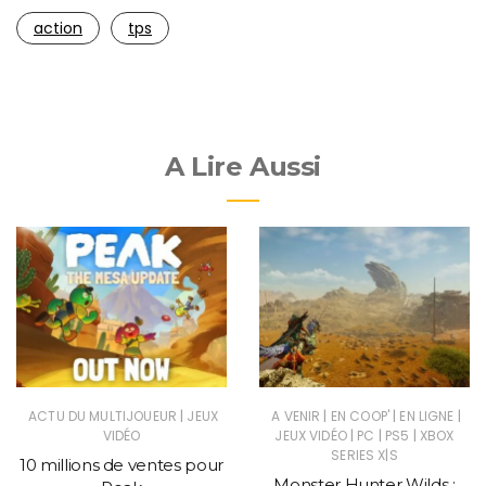
action
tps
A Lire Aussi
|
|
|
|
ACTU DU MULTIJOUEUR
JEUX
A VENIR
EN COOP'
EN LIGNE
|
|
|
VIDÉO
JEUX VIDÉO
PC
PS5
XBOX
SERIES X|S
10 millions de ventes pour
Monster Hunter Wilds :