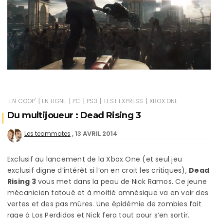
|
|
|
|
|
EN COOP'
EN LIGNE
PC
PS3
TEST EXPRESS
XBOX ONE
Du multijoueur : Dead Rising 3
13 AVRIL 2014
Les teammates
Exclusif au lancement de la Xbox One (et seul jeu
exclusif digne d’intérêt si l’on en croit les critiques),
Dead
Rising 3
vous met dans la peau de Nick Ramos. Ce jeune
mécanicien tatoué et à moitié amnésique va en voir des
vertes et des pas mûres. Une épidémie de zombies fait
rage à Los Perdidos et Nick fera tout pour s’en sortir.