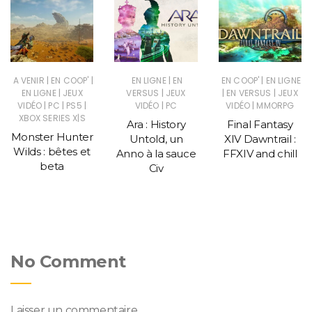
|
|
|
|
A VENIR
EN COOP'
EN LIGNE
EN
EN COOP'
EN LIGNE
|
|
|
|
EN LIGNE
JEUX
VERSUS
JEUX
EN VERSUS
JEUX
|
|
|
|
|
VIDÉO
PC
PS5
VIDÉO
PC
VIDÉO
MMORPG
XBOX SERIES X|S
Ara : History
Final Fantasy
Monster Hunter
Untold, un
XIV Dawntrail :
Wilds : bêtes et
Anno à la sauce
FFXIV and chill
beta
Civ
No Comment
Laisser un commentaire