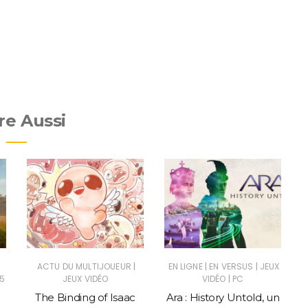
re Aussi
|
|
|
ACTU DU MULTIJOUEUR
EN LIGNE
EN VERSUS
JEUX
|
5
JEUX VIDÉO
VIDÉO
PC
The Binding of Isaac
Ara : History Untold, un