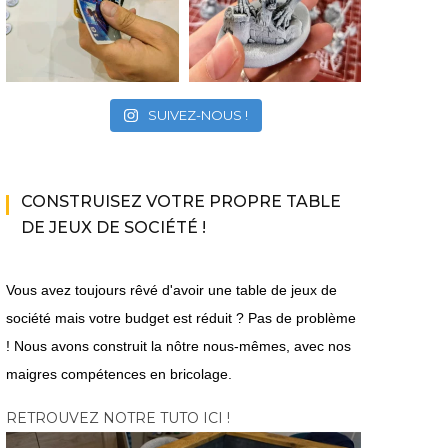
SUIVEZ-NOUS !
CONSTRUISEZ VOTRE PROPRE TABLE
DE JEUX DE SOCIÉTÉ !
Vous avez toujours rêvé d'avoir une table de jeux de
société mais votre budget est réduit ? Pas de problème
! Nous avons construit la nôtre nous-mêmes, avec nos
maigres compétences en bricolage.
|
|
|
ACTU DU MULTIJOUEUR
A VENIR
EN COOP'
EN
ACTU 
|
|
|
JEUX VIDÉO
LIGNE
JEUX VIDÉO
PC
PS5
RETROUVEZ NOTRE TUTO ICI !
|
XBOX SERIES X|S
10 millions de ventes
The Bi