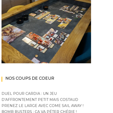
Monster Hunter Wilds :
pour Peak
aura enf
bêtes et beta
mode 
NOS COUPS DE COEUR
DUEL POUR CARDIA : UN JEU
D’AFFRONTEMENT PETIT MAIS COSTAUD
PRENEZ LE LARGE AVEC COME SAIL AWAY !
BOMB BUSTERS : ÇA VA PÉTER CHÉRIE !