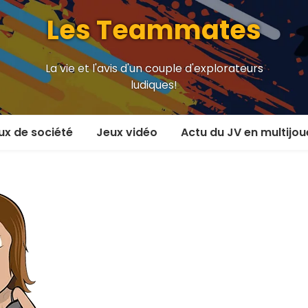
Les Teammates
La vie et l'avis d'un couple d'explorateurs
ludiques!
ux de société
Jeux vidéo
Actu du JV en multijou
oueur et plus
En coop’
oueurs
En versus
oueurs et plus
Local en écran partagé
 coop’
En ligne
 versus
MMORPG