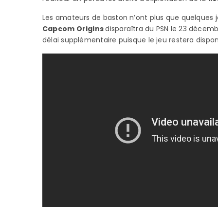
Les amateurs de baston n’ont plus que quelques jour
Capcom Origins
disparaîtra du PSN le 23 décemb
délai supplémentaire puisque le jeu restera dispo