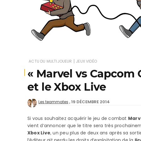
Je
|
ACTU DU MULTIJOUEUR
JEUX VIDÉO
« Marvel vs Capcom O
et le Xbox Live
19 DÉCEMBRE 2014
Les teammates
Si vous souhaitez acquérir le jeu de combat
Marv
vient d’annoncer que le titre sera très prochainem
Xbox Live
, un peu plus de deux ans après sa sorti
l’éditeur ait perdu les droits d’exploitation de la
li