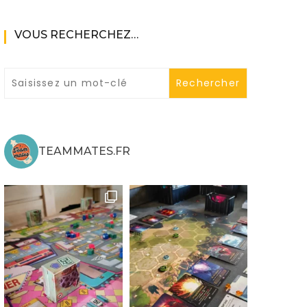
VOUS RECHERCHEZ…
ne
TEAMMATES.FR
ries X|S