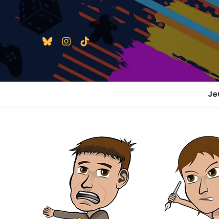
Je
1 j
2 j
2 j
En
En