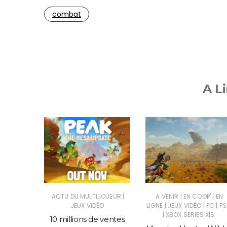
combat
A Li
|
|
|
|
SUS
JEUX
ACTU DU MULTIJOUEUR
A VENIR
EN COOP'
EN
|
|
|
C
JEUX VIDÉO
LIGNE
JEUX VIDÉO
PC
PS
|
XBOX SERIES X|S
told, un
10 millions de ventes