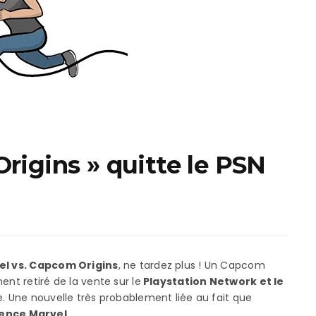
ux Access+
Par plateforme
PC
PS4
PS5
Switch
XBox O
rigins » quitte le PSN
XBox Se
el vs. Capcom Origins
, ne tardez plus ! Un Capcom
ent retiré de la vente sur le
Playstation Network et le
e. Une nouvelle très probablement liée au fait que
cence Marvel
.