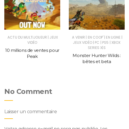
|
|
|
|
ACTU DU MULTIJOUEUR
JEUX
A VENIR
EN COOP'
EN LIGNE
|
|
|
VIDÉO
JEUX VIDÉO
PC
PS5
XBOX
SERIES X|S
10 millions de ventes pour
Monster Hunter Wilds :
Peak
bêtes et beta
No Comment
Laisser un commentaire
Votre adresse e-mail ne sera pas publiée.
Les