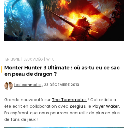
|
|
EN LIGNE
JEUX VIDÉO
WII U
Monter Hunter 3 Ultimate : où as-tu eu ce sac
en peau de dragon ?
23 DÉCEMBRE 2013
Les teammates
Grande nouveauté sur
The Teammates
! Cet article a
été écrit en collaboration avec
Zelgius
, le
Player Waker
.
En espérant que nous pourrons accueillir de plus en plus
de fans de jeux !