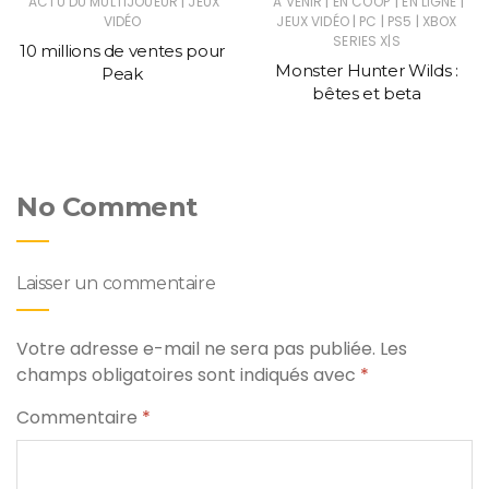
|
|
|
|
ACTU DU MULTIJOUEUR
JEUX
A VENIR
EN COOP'
EN LIGNE
|
|
|
VIDÉO
JEUX VIDÉO
PC
PS5
XBOX
SERIES X|S
10 millions de ventes pour
Monster Hunter Wilds :
Peak
bêtes et beta
No Comment
Laisser un commentaire
Votre adresse e-mail ne sera pas publiée.
Les
champs obligatoires sont indiqués avec
*
Commentaire
*