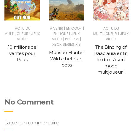
|
|
ACTU DU
A VENIR
EN COOP'
ACTU DU
|
|
|
MULTIJOUEUR
JEUX
EN LIGNE
JEUX
MULTIJOUEUR
JEUX
|
|
|
VIDÉO
VIDÉO
PC
PS5
VIDÉO
XBOX SERIES X|S
10 millions de
The Binding of
Monster Hunter
ventes pour
Isaac aura enfin
Wilds : bêtes et
Peak
le droit à son
beta
mode
multijoueur !
No Comment
Laisser un commentaire