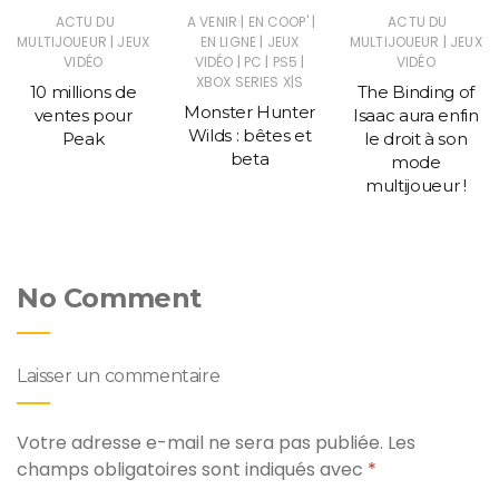
|
|
ACTU DU
A VENIR
EN COOP'
ACTU DU
|
|
|
MULTIJOUEUR
JEUX
EN LIGNE
JEUX
MULTIJOUEUR
JEUX
|
|
|
VIDÉO
VIDÉO
PC
PS5
VIDÉO
XBOX SERIES X|S
10 millions de
The Binding of
Monster Hunter
ventes pour
Isaac aura enfin
Wilds : bêtes et
Peak
le droit à son
beta
mode
multijoueur !
No Comment
Laisser un commentaire
Votre adresse e-mail ne sera pas publiée.
Les
champs obligatoires sont indiqués avec
*