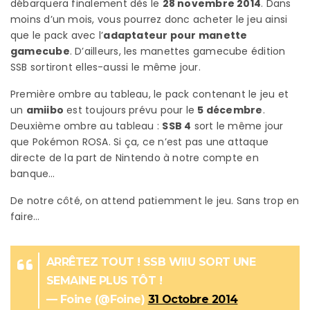
débarquera finalement dès le
28 novembre 2014
. Dans
moins d’un mois, vous pourrez donc acheter le jeu ainsi
que le pack avec l’
adaptateur pour manette
gamecube
. D’ailleurs, les manettes gamecube édition
SSB sortiront elles-aussi le même jour.
Première ombre au tableau, le pack contenant le jeu et
un
amiibo
est toujours prévu pour le
5 décembre
.
Deuxième ombre au tableau :
SSB 4
sort le même jour
que Pokémon ROSA. Si ça, ce n’est pas une attaque
directe de la part de Nintendo à notre compte en
banque…
De notre côté, on attend patiemment le jeu. Sans trop en
faire…
ARRÊTEZ TOUT ! SSB WIIU SORT UNE
SEMAINE PLUS TÔT !
— Foine (@Foine)
31 Octobre 2014