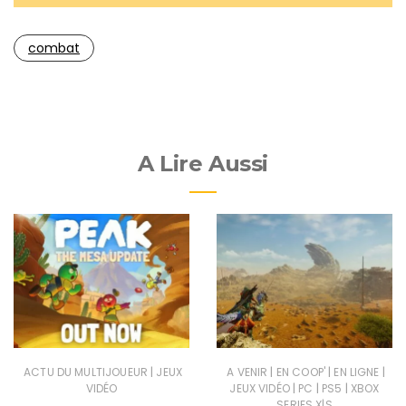
combat
A Lire Aussi
|
|
|
|
ACTU DU MULTIJOUEUR
JEUX
A VENIR
EN COOP'
EN LIGNE
|
|
|
VIDÉO
JEUX VIDÉO
PC
PS5
XBOX
SERIES X|S