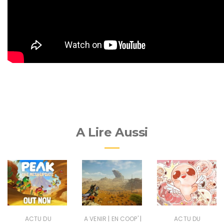
A Lire Aussi
|
|
ACTU DU
A VENIR
EN COOP'
ACTU DU