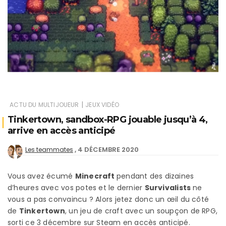
|
ACTU DU MULTIJOUEUR
JEUX VIDÉO
Tinkertown, sandbox-RPG jouable jusqu’à 4,
arrive en accès anticipé
4 DÉCEMBRE 2020
Les teammates
Vous avez écumé
Minecraft
pendant des dizaines
d’heures avec vos potes et le dernier
Survivalists
ne
vous a pas convaincu ? Alors jetez donc un œil du côté
de
Tinkertown
, un jeu de craft avec un soupçon de RPG,
sorti ce 3 décembre sur Steam en accès anticipé.