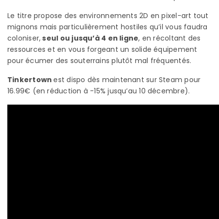
Le titre propose des environnements 2D en pixel-art tout
mignons mais particulièrement hostiles qu’il vous faudra
coloniser,
seul ou jusqu’à 4 en ligne
, en récoltant des
ressources et en vous forgeant un solide équipement
pour écumer des souterrains plutôt mal fréquentés.
Tinkertown
est dispo dès maintenant sur Steam pour
16.99€ (en réduction à -15% jusqu’au 10 décembre).