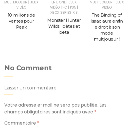
|
|
|
MULTIJOUEUR
JEUX
EN LIGNE
JEUX
MULTIJOUEUR
JEUX
|
|
|
VIDÉO
VIDÉO
PC
PS5
VIDÉO
XBOX SERIES X|S
10 millions de
The Binding of
Monster Hunter
ventes pour
Isaac aura enfin
Wilds : bêtes et
Peak
le droit à son
beta
mode
multijoueur !
No Comment
Laisser un commentaire
Votre adresse e-mail ne sera pas publiée.
Les
champs obligatoires sont indiqués avec
*
Commentaire
*