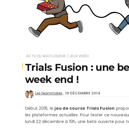
Je
|
ACTU DU MULTIJOUEUR
JEUX VIDÉO
Trials Fusion : une b
week end !
19 DÉCEMBRE 2014
Les teammates
Début 2015, le
jeu de course Trials Fusion
propo
les plateformes actuelles. Pour tester ce nouvea
lundi 22 décembre à 10h, une beta ouverte pour t