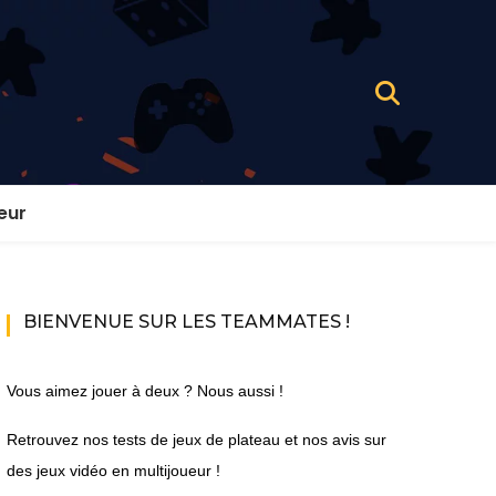
eur
BIENVENUE SUR LES TEAMMATES !
Vous aimez jouer à deux ? Nous aussi !
Retrouvez nos tests de jeux de plateau et nos avis sur
des jeux vidéo en multijoueur !