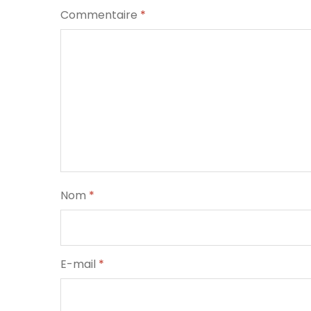
Commentaire
*
Nom
*
E-mail
*