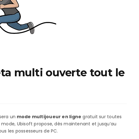
ux Access+
Par plateforme
PC
PS4
PS5
Switch
XBox O
eta multi ouverte tout le
XBox Se
sera un
mode multijoueur en ligne
gratuit sur toutes
u mode, Ubisoft propose, dès maintenant et jusqu’au
ous les possesseurs de PC.