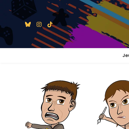
Je
1 j
2 j
2 j
En
En