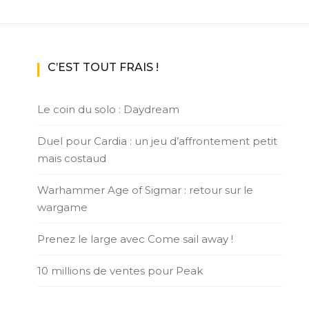
C’EST TOUT FRAIS !
Le coin du solo : Daydream
Duel pour Cardia : un jeu d’affrontement petit
mais costaud
Warhammer Age of Sigmar : retour sur le
wargame
Prenez le large avec Come sail away !
10 millions de ventes pour Peak