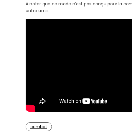
A noter que ce mode n’est pas conçu pour la co
entre amis.
combat