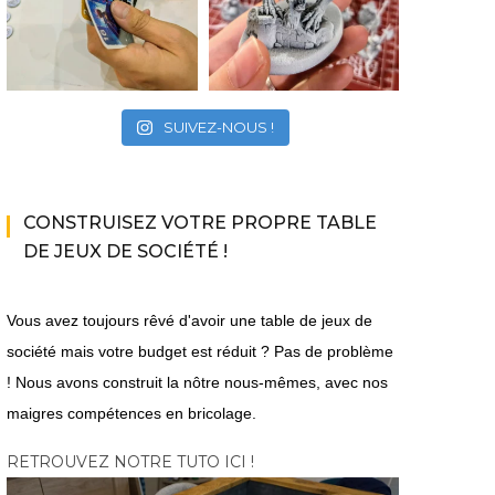
SUIVEZ-NOUS !
CONSTRUISEZ VOTRE PROPRE TABLE
DE JEUX DE SOCIÉTÉ !
Vous avez toujours rêvé d'avoir une table de jeux de
société mais votre budget est réduit ? Pas de problème
|
|
|
ACTU DU MULTIJOUEUR
A VENIR
EN COOP'
EN
ACTU 
! Nous avons construit la nôtre nous-mêmes, avec nos
|
|
|
JEUX VIDÉO
LIGNE
JEUX VIDÉO
PC
PS5
maigres compétences en bricolage.
|
XBOX SERIES X|S
10 millions de ventes
The Bi
Monster Hunter Wilds :
pour Peak
aura enf
RETROUVEZ NOTRE TUTO ICI !
bêtes et beta
mode 