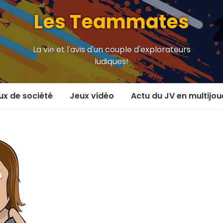
Les Teammates
La vie et l'avis d'un couple d'explorateurs
ludiques!
ux de société
Jeux vidéo
Actu du JV en multijou
oueur et plus
En coop’
oueurs
En versus
oueurs et plus
Local en écran partagé
 coop’
En ligne
 versus
MMORPG