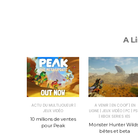
A Li
|
|
|
|
SUS
JEUX
ACTU DU MULTIJOUEUR
A VENIR
EN COOP'
EN
|
|
|
C
JEUX VIDÉO
LIGNE
JEUX VIDÉO
PC
PS
|
XBOX SERIES X|S
told, un
10 millions de ventes
Monster Hunter Wilds
ce Civ
pour Peak
bêtes et beta