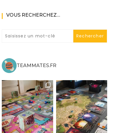
VOUS RECHERCHEZ…
ne
TEAMMATES.FR
ries X|S