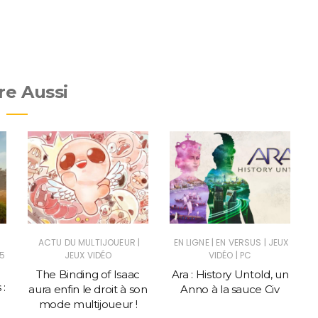
re Aussi
|
|
|
ACTU DU MULTIJOUEUR
EN LIGNE
EN VERSUS
JEUX
|
5
JEUX VIDÉO
VIDÉO
PC
The Binding of Isaac
Ara : History Untold, un
 :
aura enfin le droit à son
Anno à la sauce Civ
mode multijoueur !