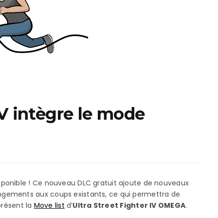
ux Access+
Par plateforme
PC
PS4
PS5
Switch
XBox O
IV intègre le mode
XBox Se
sponible ! Ce nouveau DLC gratuit ajoute de nouveaux
gements aux coups existants, ce qui permettra de
présent la
Move list
d’
Ultra Street Fighter IV OMEGA
.