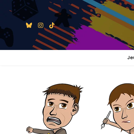
Je
1 j
2 j
2 j
En
En